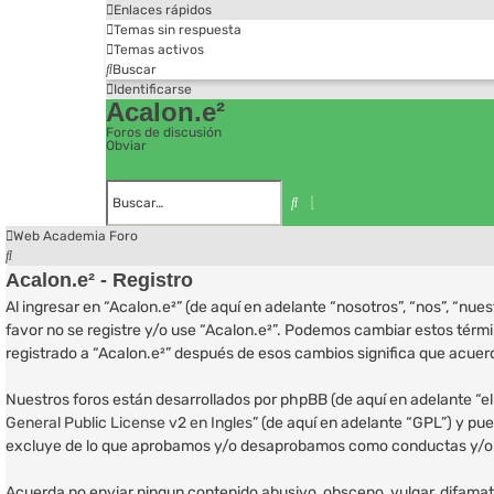
Enlaces rápidos
Temas sin respuesta
Temas activos
Buscar
Identificarse
Acalon.e²
Foros de discusión
Obviar
Búsqueda
avanzada
Buscar
Web Academia
Foro
Buscar
Acalon.e² - Registro
Al ingresar en “Acalon.e²” (de aquí en adelante “nosotros”, “nos”, “nu
favor no se registre y/o use “Acalon.e²”. Podemos cambiar estos térm
registrado a “Acalon.e²” después de esos cambios significa que acue
Nuestros foros están desarrollados por phpBB (de aquí en adelante “el
General Public License v2 en Ingles
” (de aquí en adelante “GPL”) y p
excluye de lo que aprobamos y/o desaprobamos como conductas y/o co
Acuerda no enviar ningun contenido abusivo, obsceno, vulgar, difamator