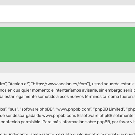
estro”, “Acalon.e²”, “https://www.acalon.es/foro”), usted acuerda estar 
inos en cualquier momento e intentaríamos avisarle, sin embargo sería 
rda estar legalmente sometido a esos nuevos términos tal como fueron 
los”, “sus”, “software phpBB”, “www.phpbb.com”, “phpBB Limited”, “phpB
uede ser descargada de
www.phpbb.com
. El software phpBB solamente f
ntenido permisible. Para más información sobre phpBB, por favor vis
io, indecente, amenazante, sexual o cualquier otro material que pueda v