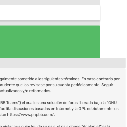
legalmente sometido a los siguientes términos. En caso contrario por
prudente que los revisase por su cuenta periódicamente. Seguir
actualizados y/o reformados.
B Teams”) el cual es una solución de foros liberada bajo la “
GNU
acilita discusiones basadas en Internet y la GPL estrictamente los
ite:
https://www.phpbb.com/
.
iolar cualquier ley de su país, el país donde “Acalon.e²” está