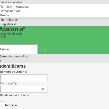
Enlaces rápidos
Temas sin respuesta
Temas activos
Buscar
Identificarse
Registrarse
Acalon.e²
Foros de discusión
Obviar
Búsqueda
avanzada
Buscar
Web Academia
Foro
Buscar
Identificarse
Nombre de Usuario:
Contraseña:
Olvidé mi contraseña
Recordar