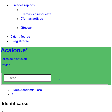
Enlaces rápidos
Temas sin respuesta
Temas activos
Buscar
Identificarse
Registrarse
Acalon.e²
Foros de discusión
Obviar
Búsqueda
Buscar
avanzada
Web Academia
Foro
Buscar
Identificarse