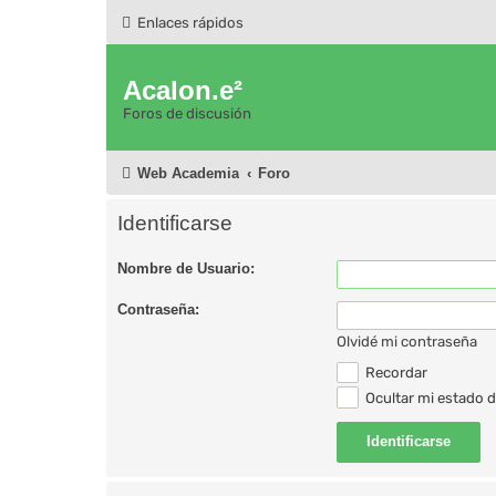
Enlaces rápidos
Acalon.e²
Foros de discusión
Web Academia
Foro
Identificarse
Nombre de Usuario:
Contraseña:
Olvidé mi contraseña
Recordar
Ocultar mi estado d