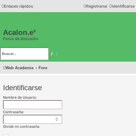
Enlaces rápidos
Registrarse
Identificarse
Acalon.e²
Foros de discusión
B
B
u
ú
s
s
c
q
Web Academia
Foro
a
u
r
e
d
a
a
Identificarse
v
a
n
z
Nombre de Usuario:
a
d
a
Contraseña:
Olvidé mi contraseña