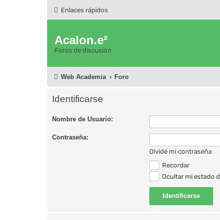
Enlaces rápidos
Acalon.e²
Foros de discusión
Web Academia
Foro
Identificarse
Nombre de Usuario:
Contraseña:
Olvidé mi contraseña
Recordar
Ocultar mi estado d