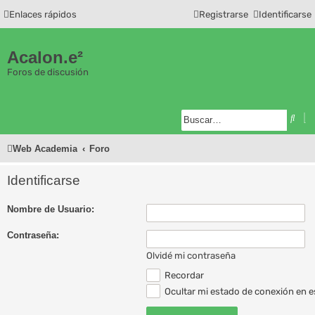
Enlaces rápidos
Registrarse
Identificarse
Acalon.e²
Foros de discusión
B
B
u
ú
s
s
c
q
Web Academia
Foro
a
u
r
e
d
Identificarse
a
a
v
a
Nombre de Usuario:
n
z
Contraseña:
a
d
a
Olvidé mi contraseña
Recordar
Ocultar mi estado de conexión en e