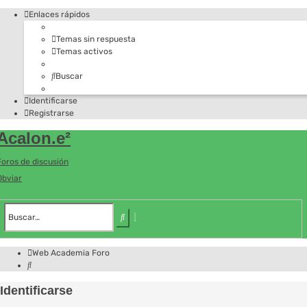
Enlaces rápidos
Temas sin respuesta
Temas activos
Buscar
Identificarse
Registrarse
Acalon.e²
Foros de discusión
Obviar
Búsqueda
avanzada
Buscar
Web Academia
Foro
Buscar
Identificarse