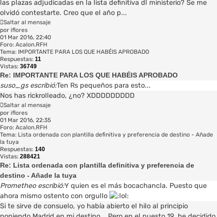
las plazas adjudicadas en la lista definitiva dl ministerio? Se me
olvidó contestarte. Creo que el año p...
Saltar al mensaje
por
iflores
01 Mar 2016, 22:40
Foro:
Acalon.RFH
Tema:
IMPORTANTE PARA LOS QUE HABÉIS APROBADO
Respuestas:
11
Vistas:
36749
Re: IMPORTANTE PARA LOS QUE HABÉIS APROBADO
suso_gs escribió:
Ten Rs pequeños para esto...
Nos has rickrolleado, ¿no? XDDDDDDDDD
Saltar al mensaje
por
iflores
01 Mar 2016, 22:35
Foro:
Acalon.RFH
Tema:
Lista ordenada con plantilla definitiva y preferencia de destino - Añade
la tuya
Respuestas:
140
Vistas:
288421
Re: Lista ordenada con plantilla definitiva y preferencia de
destino - Añade la tuya
Prometheo escribió:
Y quien es el más bocachancla. Puesto que
ahora mismo ostento con orgullo
Si te sirve de consuelo, yo había abierto el hilo al principio
poniendo Madrid en mi destino... Pero en el puesto 19, he decidido