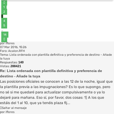
Anterior
1
2
3
4
5
…
14
Siguiente
por
iflores
07 Mar 2016, 15:26
Foro:
Acalon.RFH
Tema:
Lista ordenada con plantilla definitiva y preferencia de destino - Añade
la tuya
Respuestas:
140
Vistas:
288421
Re: Lista ordenada con plantilla definitiva y preferencia de
destino - Añade la tuya
Las posiciones oficiales se conocen a las 12 de la noche, igual que
la plantilla previa a las impugnaciones? Es lo que supongo, pero
no sé si me quedaré para actualizar compulsivamente o ya lo
dejaré para mañana. Eso sí, por favor, dos cosas: 1) A los que
estáis del 1 al 10, que ya tenéis plaza fij...
Saltar al mensaje
por
iflores