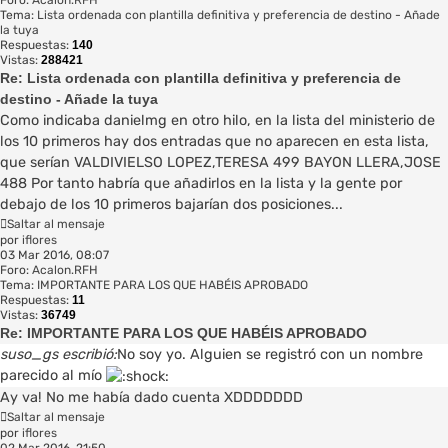
Tema:
Lista ordenada con plantilla definitiva y preferencia de destino - Añade
la tuya
Respuestas:
140
Vistas:
288421
Re: Lista ordenada con plantilla definitiva y preferencia de
destino - Añade la tuya
Como indicaba danielmg en otro hilo, en la lista del ministerio de
los 10 primeros hay dos entradas que no aparecen en esta lista,
que serían VALDIVIELSO LOPEZ,TERESA 499 BAYON LLERA,JOSE
488 Por tanto habría que añadirlos en la lista y la gente por
debajo de los 10 primeros bajarían dos posiciones...
Saltar al mensaje
por
iflores
03 Mar 2016, 08:07
Foro:
Acalon.RFH
Tema:
IMPORTANTE PARA LOS QUE HABÉIS APROBADO
Respuestas:
11
Vistas:
36749
Re: IMPORTANTE PARA LOS QUE HABÉIS APROBADO
suso_gs escribió:
No soy yo. Alguien se registró con un nombre
parecido al mío
Ay va! No me había dado cuenta XDDDDDDD
Saltar al mensaje
por
iflores
02 Mar 2016, 21:50