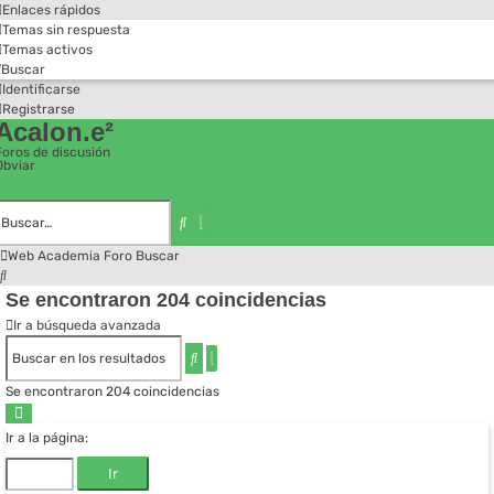
Enlaces rápidos
Temas sin respuesta
Temas activos
Buscar
Identificarse
Registrarse
Acalon.e²
Foros de discusión
Obviar
Búsqueda
avanzada
Buscar
Web Academia
Foro
Buscar
Buscar
Se encontraron 204 coincidencias
Ir a búsqueda avanzada
Búsqueda
Buscar
avanzada
Se encontraron 204 coincidencias
Página
3
Ir a la página:
de
14