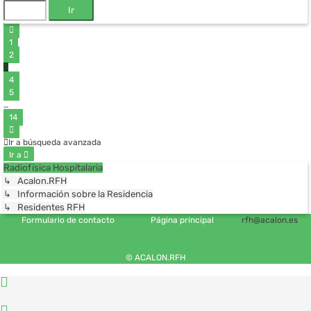
Anterior
1
2
3
4
5
…
14
Siguiente
Ir a búsqueda avanzada
Ir a
Radiofísica Hospitalaria
↳ Acalon.RFH
↳ Información sobre la Residencia
↳ Residentes RFH
Formulario de contacto
Página principal
rfh@acalon.es
© ACALON.RFH