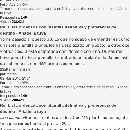
Foro:
Acalon.RFH
Tema:
Lista ordenada con plantilla definitiva y preferencia de destino - Añade
la tuya
Respuestas:
140
Vistas:
288421
Re: Lista ordenada con plantilla definitiva y preferencia de
destino - Añade la tuya
Yo he pasado al puesto 30. Lo que no acabo de entender es como
una sola plantilla a unos les ha desplazado un puesto, a otros dos
y otros tres. O está empatado con iflores o con sirio. Quizás me
haya perdido. Esta plantilla ha entrado por delante de Jamie, así
que al menos tiene 469 puntos como bie...
Saltar al mensaje
por
iflores
02 Mar 2016, 21:34
Foro:
Acalon.RFH
Tema:
Lista ordenada con plantilla definitiva y preferencia de destino - Añade
la tuya
Respuestas:
140
Vistas:
288421
Re: Lista ordenada con plantilla definitiva y preferencia de
destino - Añade la tuya
sirio escribió:
Buenas noches a todos! Con 116 plantillas he bajado
tres posiciones hasta el puesto 29...
Supongo que esto implica un empate triple con mi puntuación?