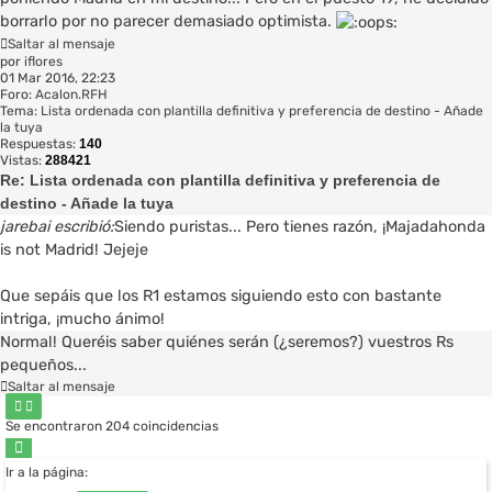
borrarlo por no parecer demasiado optimista.
Saltar al mensaje
por
iflores
01 Mar 2016, 22:23
Foro:
Acalon.RFH
Tema:
Lista ordenada con plantilla definitiva y preferencia de destino - Añade
la tuya
Respuestas:
140
Vistas:
288421
Re: Lista ordenada con plantilla definitiva y preferencia de
destino - Añade la tuya
jarebai escribió:
Siendo puristas... Pero tienes razón, ¡Majadahonda
is not Madrid! Jejeje
Que sepáis que los R1 estamos siguiendo esto con bastante
intriga, ¡mucho ánimo!
Normal! Queréis saber quiénes serán (¿seremos?) vuestros Rs
pequeños...
Saltar al mensaje
Se encontraron 204 coincidencias
Página
3
Ir a la página:
de
14