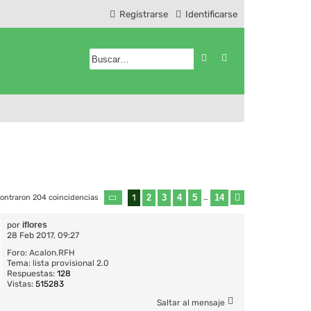
Registrarse
Identificarse
Buscar
Búsqueda avanzad
1
2
3
4
5
14
ontraron 204 coincidencias
Página
1
de
14
…
Siguiente
por
iflores
28 Feb 2017, 09:27
Foro:
Acalon.RFH
Tema:
lista provisional 2.0
Respuestas:
128
Vistas:
515283
Saltar al mensaje