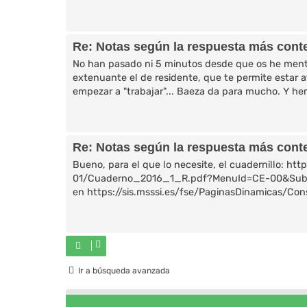
Re: Notas según la respuesta más cont
No han pasado ni 5 minutos desde que os he menta
extenuante el de residente, que te permite estar a
empezar a "trabajar"... Baeza da para mucho. Y hem
Re: Notas según la respuesta más cont
Bueno, para el que lo necesite, el cuadernillo: ht
01/Cuaderno_2016_1_R.pdf?MenuId=CE-00&SubMen
en https://sis.msssi.es/fse/PaginasDinamicas/C
Ir a búsqueda avanzada