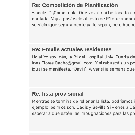
Re: Competición de Planificación
:shock: :D ¡Cómo mola! Que yo aún ni he tocado un p
chulada. Voy a pasárselo al resto de R1 que andamos
servicio (que seguramente ya lo sepan, pero bueno).
Re: Emails actuales residentes
Hola! Yo soy Inés, la R1 del Hospital Univ. Puerta de
Ines.Flores.Cacho@gmail.com. Y si rebuscáis un po
igual se manifiesta, ¡¡Javi!!). A ver si la semana qu
Re: lista provisional
Mientras se termina de rellenar la lista, podríamos i
ejemplo los míos son, Cadiz y Sevilla Si vienes a 
esperar a que estén las impugnaciones para las pre