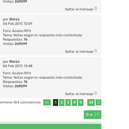
Vistas:
269099
Saltar al mensaje
por
iflores
06 Feb 2017, 12:59
Foro:
Acalon.RFH
Tema:
Notas según la respuesta más contestada
Respuestas:
76
Vistas:
269099
Saltar al mensaje
por
iflores
06 Feb 2017, 12:48
Foro:
Acalon.RFH
Tema:
Notas según la respuesta más contestada
Respuestas:
76
Vistas:
269099
Saltar al mensaje
1
2
3
4
5
14
ontraron 204 coincidencias
Página
1
de
14
…
Siguiente
Ir a