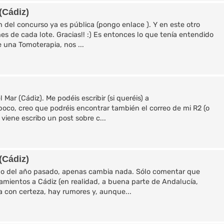
(Cádiz)
n del concurso ya es pública (pongo enlace ). Y en este otro
es de cada lote. Gracias!! :) Es entonces lo que tenía entendido
 una Tomoterapia, nos ...
l Mar (Cádiz). Me podéis escribir (si queréis) a
poco, creo que podréis encontrar también el correo de mi R2 (o
e viene escribo un post sobre c...
(Cádiz)
e lo del año pasado, apenas cambia nada. Sólo comentar que
amientos a Cádiz (en realidad, a buena parte de Andalucía,
 con certeza, hay rumores y, aunque...