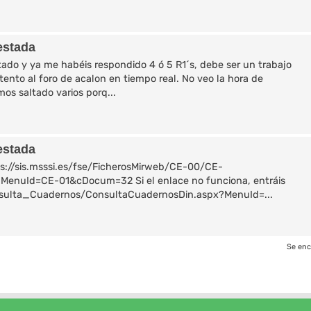
estada
do y ya me habéis respondido 4 ó 5 R1´s, debe ser un trabajo
tento al foro de acalon en tiempo real. No veo la hora de
os saltado varios porq...
estada
tps://sis.msssi.es/fse/FicherosMirweb/CE-00/CE-
uId=CE-01&cDocum=32 Si el enlace no funciona, entráis
onsulta_Cuadernos/ConsultaCuadernosDin.aspx?MenuId=...
Se enc