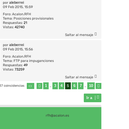
por
aleberrei
09 Feb 2015, 15:59
Foro:
Acalon.RFH
Tema:
Posiciones provisionales
Respuestas:
21
Vistas:
42740
Saltar al mensaje
por
aleberrei
09 Feb 2015, 15:56
Foro:
Acalon.RFH
Tema:
FTP para impuganciones
Respuestas:
49
Vistas:
73259
Saltar al mensaje
1
3
4
5
6
7
10
37 coincidencias
Página
Anterior
5
de
…
10
…
Siguiente
Ir a
rfh@acalon.es