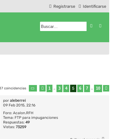
Registrarse
Identificarse
Buscar
Búsqueda avanzad
1
3
4
5
6
7
10
37 coincidencias
Página
Anterior
5
de
…
10
…
Siguiente
por
aleberrei
09 Feb 2015, 22:16
Foro:
Acalon.RFH
Tema:
FTP para impuganciones
Respuestas:
49
Vistas:
73259