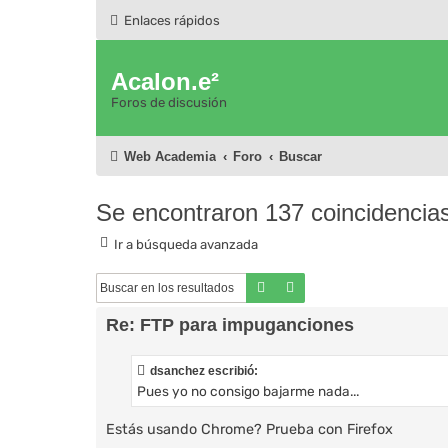
Enlaces rápidos
Acalon.e²
Foros de discusión
Web Academia
Foro
Buscar
Se encontraron 137 coincidencia
Ir a búsqueda avanzada
Buscar
Búsqueda avanzada
Re: FTP para impuganciones
dsanchez escribió:
Pues yo no consigo bajarme nada...
Estás usando Chrome? Prueba con Firefox