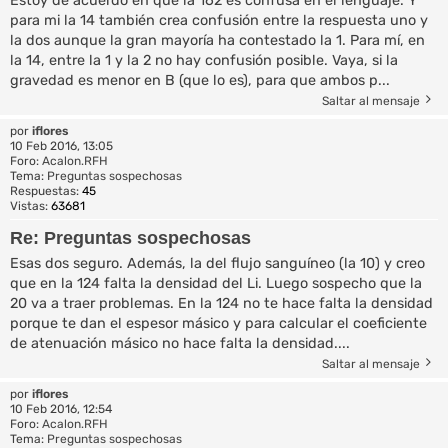
Estoy de acuerdo en que la 162 es confusa en el lenguaje. Y
para mi la 14 también crea confusión entre la respuesta uno y
la dos aunque la gran mayoría ha contestado la 1. Para mí, en
la 14, entre la 1 y la 2 no hay confusión posible. Vaya, si la
gravedad es menor en B (que lo es), para que ambos p...
Saltar al mensaje
por
iflores
10 Feb 2016, 13:05
Foro:
Acalon.RFH
Tema:
Preguntas sospechosas
Respuestas:
45
Vistas:
63681
Re: Preguntas sospechosas
Esas dos seguro. Además, la del flujo sanguíneo (la 10) y creo
que en la 124 falta la densidad del Li. Luego sospecho que la
20 va a traer problemas. En la 124 no te hace falta la densidad
porque te dan el espesor másico y para calcular el coeficiente
de atenuación másico no hace falta la densidad....
Saltar al mensaje
por
iflores
10 Feb 2016, 12:54
Foro:
Acalon.RFH
Tema:
Preguntas sospechosas