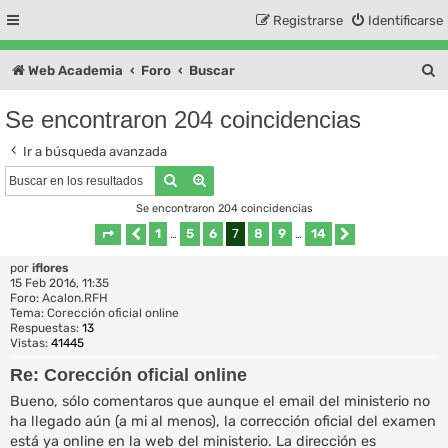
Registrarse
Identificarse
B
Web Academia
Foro
Buscar
u
Se encontraron 204 coincidencias
s
Ir a búsqueda avanzada
c
Buscar
Búsqueda avanzada
a
Se encontraron 204 coincidencias
r
1
5
6
7
8
9
14
Página
Anterior
7
…
de
14
…
Siguiente
por
iflores
15 Feb 2016, 11:35
Foro:
Acalon.RFH
Tema:
Corección oficial online
Respuestas:
13
Vistas:
41445
Re: Corección oficial online
Bueno, sólo comentaros que aunque el email del ministerio no
ha llegado aún (a mi al menos), la corrección oficial del examen
está ya online en la web del ministerio. La dirección es