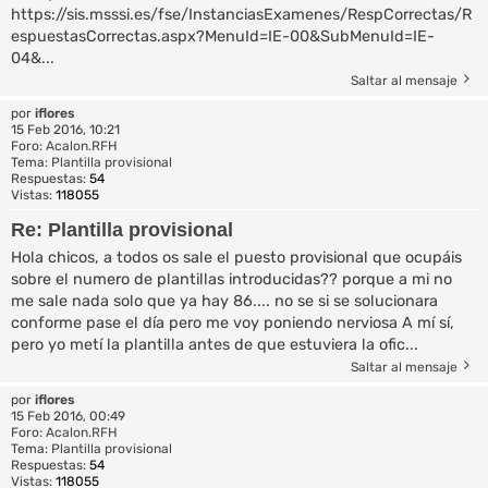
https://sis.msssi.es/fse/InstanciasExamenes/RespCorrectas/R
espuestasCorrectas.aspx?MenuId=IE-00&SubMenuId=IE-
04&...
Saltar al mensaje
por
iflores
15 Feb 2016, 10:21
Foro:
Acalon.RFH
Tema:
Plantilla provisional
Respuestas:
54
Vistas:
118055
Re: Plantilla provisional
Hola chicos, a todos os sale el puesto provisional que ocupáis
sobre el numero de plantillas introducidas?? porque a mi no
me sale nada solo que ya hay 86.... no se si se solucionara
conforme pase el día pero me voy poniendo nerviosa A mí sí,
pero yo metí la plantilla antes de que estuviera la ofic...
Saltar al mensaje
por
iflores
15 Feb 2016, 00:49
Foro:
Acalon.RFH
Tema:
Plantilla provisional
Respuestas:
54
Vistas:
118055