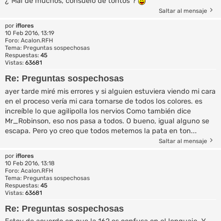
¿"Mal de muchos, consuelo de tontos"?
Saltar al mensaje
por
iflores
10 Feb 2016, 13:19
Foro:
Acalon.RFH
Tema:
Preguntas sospechosas
Respuestas:
45
Vistas:
63681
Re: Preguntas sospechosas
ayer tarde miré mis errores y si alguien estuviera viendo mi cara
en el proceso vería mi cara tornarse de todos los colores. es
increíble lo que agilipolla los nervios Como también dice
Mr_Robinson, eso nos pasa a todos. O bueno, igual alguno se
escapa. Pero yo creo que todos metemos la pata en ton...
Saltar al mensaje
por
iflores
10 Feb 2016, 13:18
Foro:
Acalon.RFH
Tema:
Preguntas sospechosas
Respuestas:
45
Vistas:
63681
Re: Preguntas sospechosas