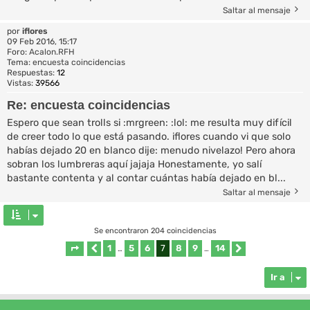
Saltar al mensaje
por
iflores
09 Feb 2016, 15:17
Foro:
Acalon.RFH
Tema:
encuesta coincidencias
Respuestas:
12
Vistas:
39566
Re: encuesta coincidencias
Espero que sean trolls si :mrgreen: :lol: me resulta muy difícil
de creer todo lo que está pasando. iflores cuando vi que solo
habías dejado 20 en blanco dije: menudo nivelazo! Pero ahora
sobran los lumbreras aquí jajaja Honestamente, yo salí
bastante contenta y al contar cuántas había dejado en bl...
Saltar al mensaje
Se encontraron 204 coincidencias
1
5
6
7
8
9
14
Página
Anterior
7
…
de
14
…
Siguiente
Ir a