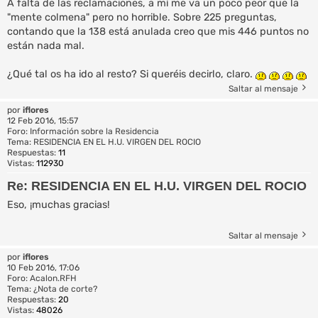
A falta de las reclamaciones, a mí me va un poco peor que la
"mente colmena" pero no horrible. Sobre 225 preguntas,
contando que la 138 está anulada creo que mis 446 puntos no
están nada mal.
¿Qué tal os ha ido al resto? Si queréis decirlo, claro.
Saltar al mensaje
por
iflores
12 Feb 2016, 15:57
Foro:
Información sobre la Residencia
Tema:
RESIDENCIA EN EL H.U. VIRGEN DEL ROCIO
Respuestas:
11
Vistas:
112930
Re: RESIDENCIA EN EL H.U. VIRGEN DEL ROCIO
Eso, ¡muchas gracias!
Saltar al mensaje
por
iflores
10 Feb 2016, 17:06
Foro:
Acalon.RFH
Tema:
¿Nota de corte?
Respuestas:
20
Vistas:
48026