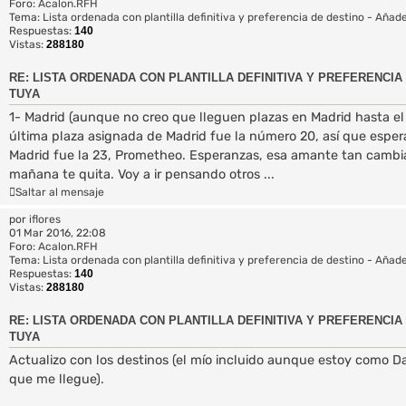
Foro:
Acalon.RFH
a
Tema:
Lista ordenada con plantilla definitiva y preferencia de destino - Añade
a
Respuestas:
140
v
Vistas:
288180
a
n
RE: LISTA ORDENADA CON PLANTILLA DEFINITIVA Y PREFERENCIA 
z
TUYA
a
1- Madrid (aunque no creo que lleguen plazas en Madrid hasta el
d
a
última plaza asignada de Madrid fue la número 20, así que espera
Madrid fue la 23, Prometheo. Esperanzas, esa amante tan cambi
mañana te quita. Voy a ir pensando otros ...
Saltar al mensaje
por
iflores
01 Mar 2016, 22:08
Foro:
Acalon.RFH
Tema:
Lista ordenada con plantilla definitiva y preferencia de destino - Añade
Respuestas:
140
Vistas:
288180
RE: LISTA ORDENADA CON PLANTILLA DEFINITIVA Y PREFERENCIA 
TUYA
Actualizo con los destinos (el mío incluido aunque estoy como D
que me llegue).