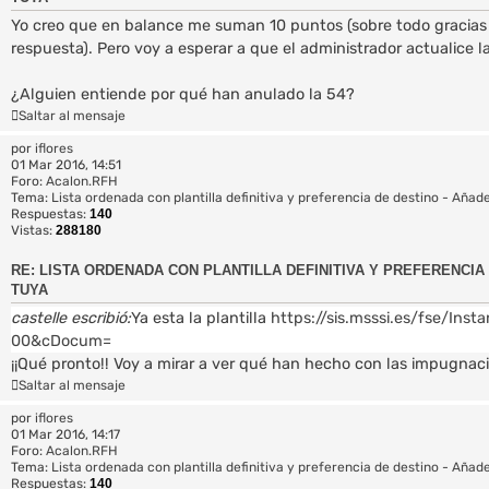
Yo creo que en balance me suman 10 puntos (sobre todo gracias
respuesta). Pero voy a esperar a que el administrador actualice la
¿Alguien entiende por qué han anulado la 54?
Saltar al mensaje
por
iflores
01 Mar 2016, 14:51
Foro:
Acalon.RFH
Tema:
Lista ordenada con plantilla definitiva y preferencia de destino - Añade
Respuestas:
140
Vistas:
288180
RE: LISTA ORDENADA CON PLANTILLA DEFINITIVA Y PREFERENCIA 
TUYA
castelle escribió:
Ya esta la plantilla
https://sis.msssi.es/fse/Insta
00&cDocum=
¡¡Qué pronto!! Voy a mirar a ver qué han hecho con las impugnaci
Saltar al mensaje
por
iflores
01 Mar 2016, 14:17
Foro:
Acalon.RFH
Tema:
Lista ordenada con plantilla definitiva y preferencia de destino - Añade
Respuestas:
140