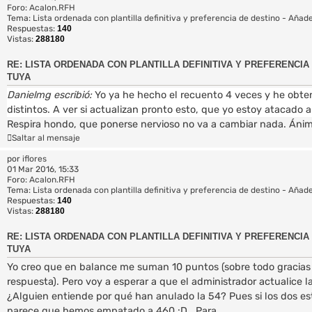
Foro:
Acalon.RFH
Tema:
Lista ordenada con plantilla definitiva y preferencia de destino - Añade
Respuestas:
140
Vistas:
288180
RE: LISTA ORDENADA CON PLANTILLA DEFINITIVA Y PREFERENCIA 
TUYA
Danielmg escribió:
Yo ya he hecho el recuento 4 veces y he obte
distintos. A ver si actualizan pronto esto, que yo estoy atacado
Respira hondo, que ponerse nervioso no va a cambiar nada. Ánim
Saltar al mensaje
por
iflores
01 Mar 2016, 15:33
Foro:
Acalon.RFH
Tema:
Lista ordenada con plantilla definitiva y preferencia de destino - Añade
Respuestas:
140
Vistas:
288180
RE: LISTA ORDENADA CON PLANTILLA DEFINITIVA Y PREFERENCIA 
TUYA
Yo creo que en balance me suman 10 puntos (sobre todo gracias
respuesta). Pero voy a esperar a que el administrador actualice la
¿Alguien entiende por qué han anulado la 54? Pues si los dos es
parece que hemos empatado a 460 :D . Para...