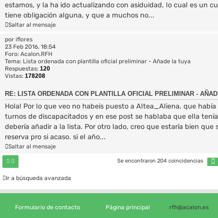
estamos, y la ha ido actualizando con asiduidad, lo cual es un c
tiene obligación alguna, y que a muchos no...
Saltar al mensaje
por
iflores
23 Feb 2016, 18:54
Foro:
Acalon.RFH
Tema:
Lista ordenada con plantilla oficial preliminar - Añade la tuya
Respuestas:
120
Vistas:
178208
RE: LISTA ORDENADA CON PLANTILLA OFICIAL PRELIMINAR - AÑAD
Hola! Por lo que veo no habeis puesto a Altea_Aliena, que había
turnos de discapacitados y en ese post se hablaba que ella tenía
debería añadir a la lista. Por otro lado, creo que estaría bien qu
reserva pro si acaso. si el año...
Saltar al mensaje
Se encontraron 204 coincidencias
Ir a búsqueda avanzada
Formulario de contacto
Página principal
rfh@acalon.es