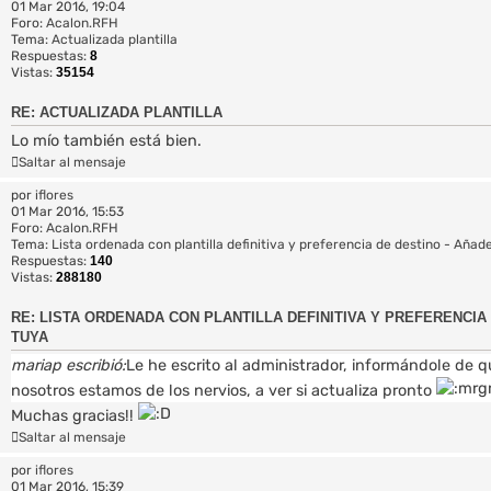
01 Mar 2016, 19:04
Foro:
Acalon.RFH
Tema:
Actualizada plantilla
Respuestas:
8
Vistas:
35154
RE: ACTUALIZADA PLANTILLA
Lo mío también está bien.
Saltar al mensaje
por
iflores
01 Mar 2016, 15:53
Foro:
Acalon.RFH
Tema:
Lista ordenada con plantilla definitiva y preferencia de destino - Añade
Respuestas:
140
Vistas:
288180
RE: LISTA ORDENADA CON PLANTILLA DEFINITIVA Y PREFERENCIA 
TUYA
mariap escribió:
Le he escrito al administrador, informándole de qu
nosotros estamos de los nervios, a ver si actualiza pronto
Muchas gracias!!
Saltar al mensaje
por
iflores
01 Mar 2016, 15:39