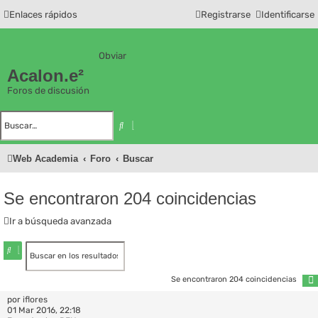
Enlaces rápidos
Registrarse
Identificarse
Obviar
Acalon.e²
Foros de discusión
B
ú
B
s
u
q
s
u
c
e
Web Academia
Foro
Buscar
a
d
r
a
a
v
Se encontraron 204 coincidencias
a
n
z
Ir a búsqueda avanzada
a
d
a
B
B
u
ú
s
s
Se encontraron 204 coincidencias
c
q
a
u
por
iflores
r
e
01 Mar 2016, 22:18
d