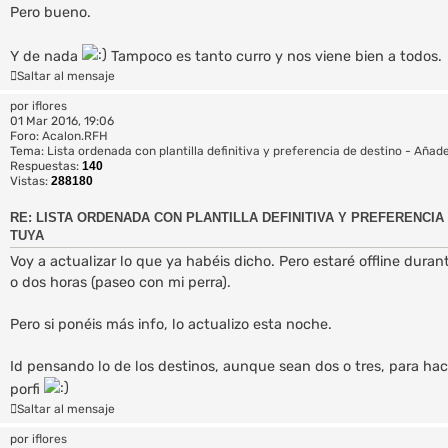
Pero bueno.
Y de nada
Tampoco es tanto curro y nos viene bien a todos.
Saltar al mensaje
por
iflores
01 Mar 2016, 19:06
Foro:
Acalon.RFH
Tema:
Lista ordenada con plantilla definitiva y preferencia de destino - Añade
Respuestas:
140
Vistas:
288180
RE: LISTA ORDENADA CON PLANTILLA DEFINITIVA Y PREFERENCIA 
TUYA
Voy a actualizar lo que ya habéis dicho. Pero estaré offline dura
o dos horas (paseo con mi perra).
Pero si ponéis más info, lo actualizo esta noche.
Id pensando lo de los destinos, aunque sean dos o tres, para ha
porfi
Saltar al mensaje
por
iflores