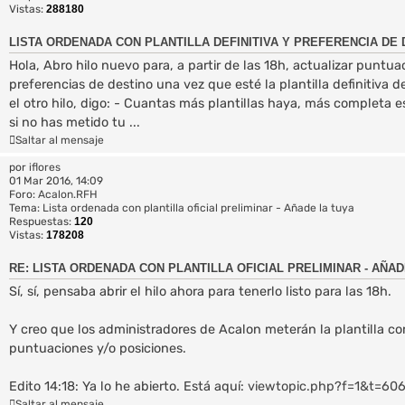
Vistas:
288180
LISTA ORDENADA CON PLANTILLA DEFINITIVA Y PREFERENCIA DE 
Hola, Abro hilo nuevo para, a partir de las 18h, actualizar puntua
preferencias de destino una vez que esté la plantilla definitiva de
el otro hilo, digo: - Cuantas más plantillas haya, más completa e
si no has metido tu ...
Saltar al mensaje
por
iflores
01 Mar 2016, 14:09
Foro:
Acalon.RFH
Tema:
Lista ordenada con plantilla oficial preliminar - Añade la tuya
Respuestas:
120
Vistas:
178208
RE: LISTA ORDENADA CON PLANTILLA OFICIAL PRELIMINAR - AÑAD
Sí, sí, pensaba abrir el hilo ahora para tenerlo listo para las 18h.
Y creo que los administradores de Acalon meterán la plantilla co
puntuaciones y/o posiciones.
Edito 14:18: Ya lo he abierto. Está aquí:
viewtopic.php?f=1&t=60
Saltar al mensaje