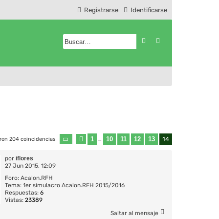
Registrarse
Identificarse
Buscar
Búsqueda avanzad
1
10
11
12
13
14
ron 204 coincidencias
Página
Anterior
14
…
de
14
por
iflores
27 Jun 2015, 12:09
Foro:
Acalon.RFH
Tema:
1er simulacro Acalon.RFH 2015/2016
Respuestas:
6
Vistas:
23389
Saltar al mensaje