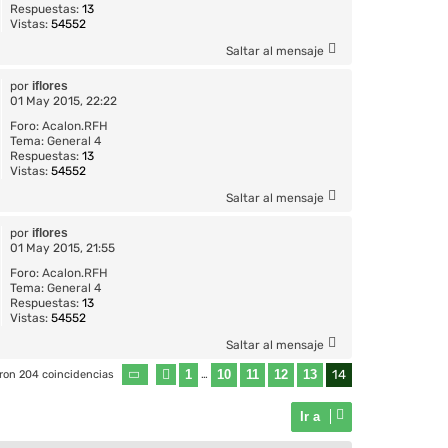
Respuestas:
13
Vistas:
54552
Saltar al mensaje
por
iflores
01 May 2015, 22:22
Foro:
Acalon.RFH
Tema:
General 4
Respuestas:
13
Vistas:
54552
Saltar al mensaje
por
iflores
01 May 2015, 21:55
Foro:
Acalon.RFH
Tema:
General 4
Respuestas:
13
Vistas:
54552
Saltar al mensaje
1
10
11
12
13
14
ron 204 coincidencias
Página
Anterior
14
…
de
14
Ir a