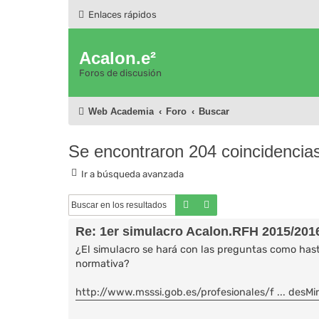
Enlaces rápidos
Acalon.e²
Foros de discusión
Web Academia
Foro
Buscar
Se encontraron 204 coincidencia
Ir a búsqueda avanzada
Buscar
Búsqueda avanzada
Re: 1er simulacro Acalon.RFH 2015/201
¿El simulacro se hará con las preguntas como hasta
normativa?
http://www.msssi.gob.es/profesionales/f ... desMir