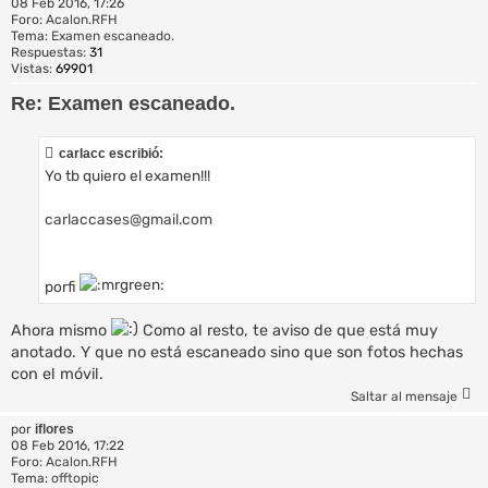
08 Feb 2016, 17:26
Foro:
Acalon.RFH
Tema:
Examen escaneado.
Respuestas:
31
Vistas:
69901
Re: Examen escaneado.
carlacc escribió:
Yo tb quiero el examen!!!
carlaccases@gmail.com
porfi
Ahora mismo
Como al resto, te aviso de que está muy
anotado. Y que no está escaneado sino que son fotos hechas
con el móvil.
Saltar al mensaje
por
iflores
08 Feb 2016, 17:22
Foro:
Acalon.RFH
Tema:
offtopic