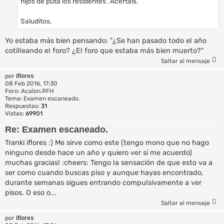
hijos de puta los residentes'. Acertáis.
Saluditos.
Yo estaba más bien pensando: "¿Se han pasado todo el año
cotilleando el foro? ¿El foro que estaba más bien muerto?"
Saltar al mensaje
por
iflores
08 Feb 2016, 17:30
Foro:
Acalon.RFH
Tema:
Examen escaneado.
Respuestas:
31
Vistas:
69901
Re: Examen escaneado.
Tranki iflores :) Me sirve como este (tengo mono que no hago
ninguno desde hace un año y quiero ver si me acuerdo)
muchas gracias! :cheers: Tengo la sensación de que esto va a
ser como cuando buscas piso y aunque hayas encontrado,
durante semanas sigues entrando compulsivamente a ver
pisos. O eso o...
Saltar al mensaje
por
iflores