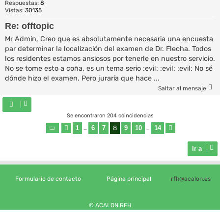
Respuestas:
8
Vistas:
30135
Re: offtopic
Mr Admin, Creo que es absolutamente necesaria una encuesta
par determinar la localización del examen de Dr. Flecha. Todos
los residentes estamos ansiosos por tenerle en nuestro servicio.
No se tome esto a coña, es un tema serio :evil: :evil: :evil: No sé
dónde hizo el examen. Pero juraría que hace ...
Saltar al mensaje
Se encontraron 204 coincidencias
1
6
7
8
9
10
14
Página
Anterior
8
de
…
14
…
Siguiente
Ir a
Formulario de contacto
Página principal
rfh@acalon.es
© ACALON.RFH