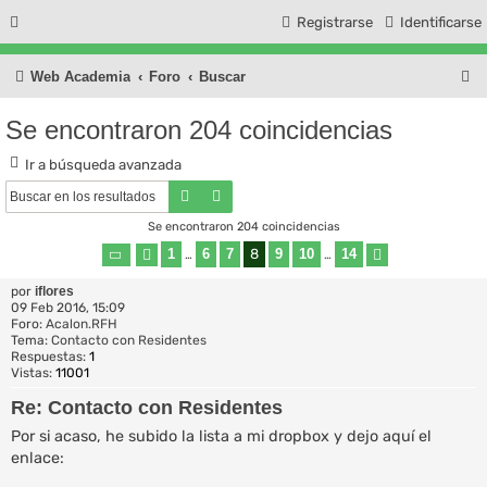
Registrarse
Identificarse
B
Web Academia
Foro
Buscar
u
Se encontraron 204 coincidencias
s
Ir a búsqueda avanzada
c
Buscar
Búsqueda avanzada
a
Se encontraron 204 coincidencias
r
1
6
7
8
9
10
14
Página
Anterior
8
de
…
14
…
Siguiente
por
iflores
09 Feb 2016, 15:09
Foro:
Acalon.RFH
Tema:
Contacto con Residentes
Respuestas:
1
Vistas:
11001
Re: Contacto con Residentes
Por si acaso, he subido la lista a mi dropbox y dejo aquí el
enlace: