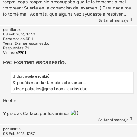
:oops: :oops: :oops: Me preocupaba que te lo tomases a mal
:mrgreen: Suerte en la corrección del examen ;) Para nada me
lo tomé mal. Además, que alguna vez ayudaste a resolver ...
Saltar al mensaje
por
iflores
08 Feb 2016, 17:40
Foro:
Acalon.RFH
Tema:
Examen escaneado.
Respuestas:
31
Vistas:
69901
Re: Examen escaneado.
darthyoda escribió:
Si podéis mandar también el examen...
a.leon.palacios@gmail.com
.. curiosidad!
Hecho.
Y gracias Carlacc por los ánimos
Saltar al mensaje
por
iflores
08 Feb 2016, 17:37