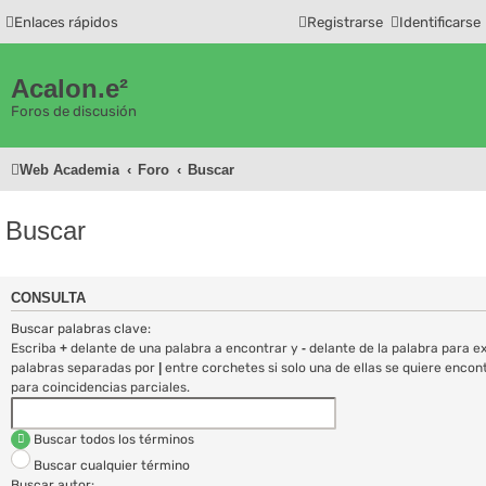
Enlaces rápidos
Registrarse
Identificarse
Acalon.e²
Foros de discusión
Web Academia
Foro
Buscar
Buscar
CONSULTA
Buscar palabras clave:
Escriba
+
delante de una palabra a encontrar y
-
delante de la palabra para exc
palabras separadas por
|
entre corchetes si solo una de ellas se quiere encon
para coincidencias parciales.
Buscar todos los términos
Buscar cualquier término
Buscar autor: