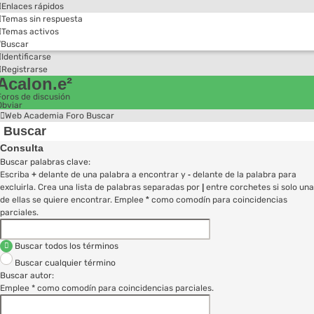
Enlaces rápidos
Temas sin respuesta
Temas activos
Buscar
Identificarse
Registrarse
Acalon.e²
Foros de discusión
Obviar
Web Academia
Foro
Buscar
Buscar
Consulta
Buscar palabras clave:
Escriba
+
delante de una palabra a encontrar y
-
delante de la palabra para
excluirla. Crea una lista de palabras separadas por
|
entre corchetes si solo una
de ellas se quiere encontrar. Emplee
*
como comodín para coincidencias
parciales.
Buscar todos los términos
Buscar cualquier término
Buscar autor:
Emplee * como comodín para coincidencias parciales.