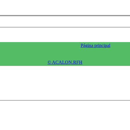
Página principal
© ACALON.RFH