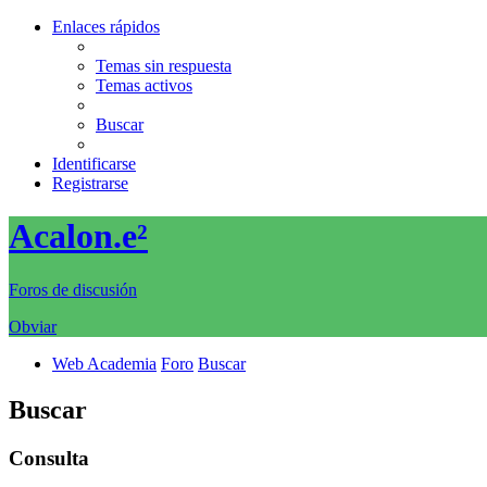
Enlaces rápidos
Temas sin respuesta
Temas activos
Buscar
Identificarse
Registrarse
Acalon.e²
Foros de discusión
Obviar
Web Academia
Foro
Buscar
Buscar
Consulta