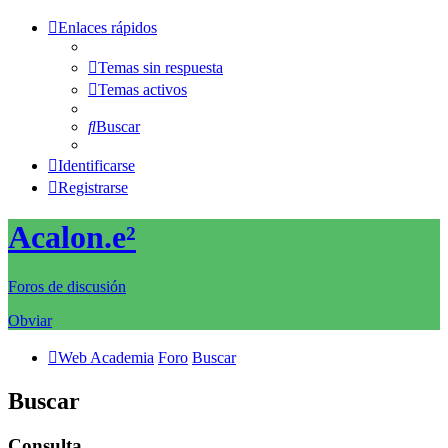
Enlaces rápidos
Temas sin respuesta
Temas activos
Buscar
Identificarse
Registrarse
Acalon.e²
Foros de discusión
Obviar
Web Academia
Foro
Buscar
Buscar
Consulta