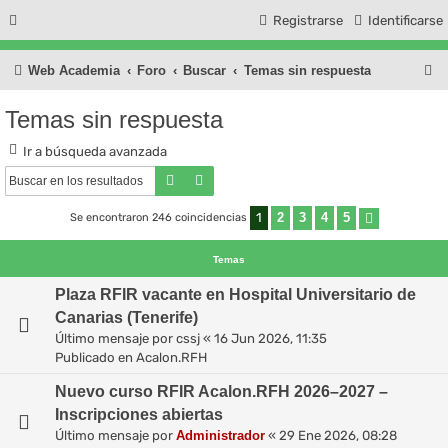
Registrarse
Identificarse
B
Web Academia
Foro
Buscar
Temas sin respuesta
u
Temas sin respuesta
s
Ir a búsqueda avanzada
c
Buscar
Búsqueda avanzada
a
r
1
2
3
4
5
Se encontraron 246 coincidencias
Siguiente
Temas
Plaza RFIR vacante en Hospital Universitario de
Canarias (Tenerife)
Último mensaje por
cssj
«
16 Jun 2026, 11:35
Publicado en
Acalon.RFH
Nuevo curso RFIR Acalon.RFH 2026–2027 –
Inscripciones abiertas
Último mensaje por
Administrador
«
29 Ene 2026, 08:28