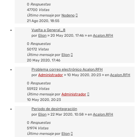
0
Respuestas
47700
Vistas
Último mensaje
por
Nodeno
21 Ago 2020, 18:55
Vuelta a General_8
por
Elion
»
20 May 2020, 17:46
» en
Acalon.RFH
0
Respuestas
50172
Vistas
Último mensaje
por
Elion
20 May 2020, 17:46
Problema correo electrónico Acalon.RFH
por
Administrador
»
10 May 2020, 20:23
» en
Acalon.RFH
0
Respuestas
55922
Vistas
Último mensaje
por
Administrador
10 May 2020, 20:23
Periodo de desintegración
por
Elion
»
22 Mar 2020, 10:58
» en
Acalon.RFH
0
Respuestas
51974
Vistas
Último mensaje
por
Elion