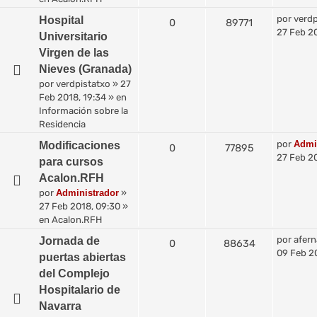
por
verdp
Hospital
0
89771
27 Feb 20
Universitario
Virgen de las
Nieves (Granada)
por
verdpistatxo
»
27
Feb 2018, 19:34
» en
Información sobre la
Residencia
por
Admi
Modificaciones
0
77895
27 Feb 2
para cursos
Acalon.RFH
por
Administrador
»
27 Feb 2018, 09:30
»
en
Acalon.RFH
por
afer
Jornada de
0
88634
09 Feb 20
puertas abiertas
del Complejo
Hospitalario de
Navarra