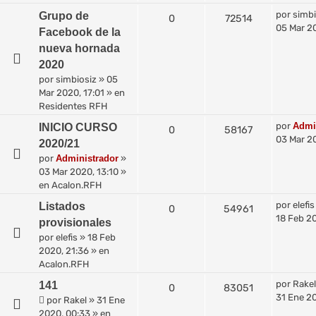
por
simbi
Grupo de
0
72514
05 Mar 20
Facebook de la
nueva hornada
2020
por
simbiosiz
»
05
Mar 2020, 17:01
» en
Residentes RFH
por
Admi
INICIO CURSO
0
58167
03 Mar 20
2020/21
por
Administrador
»
03 Mar 2020, 13:10
»
en
Acalon.RFH
por
elefis
Listados
0
54961
18 Feb 20
provisionales
por
elefis
»
18 Feb
2020, 21:36
» en
Acalon.RFH
por
Rakel
141
0
83051
31 Ene 2
por
Rakel
»
31 Ene
2020, 00:33
» en