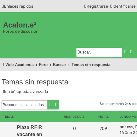
Enlaces rápidos
Registrarse
Identificarse
Acalon.e²
Foros de discusión
Busc
Bú
Web Academia
Foro
Buscar
Temas sin respuesta
Temas sin respuesta
Ir a búsqueda avanzada
Se encontraron 246 co
Buscar
Búsqueda avanzada
TEMAS
RESPUESTAS
VISTAS
ÚLTIMO ME
por
cssj
Plaza RFIR
0
709
16 Jun 20
vacante en