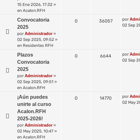
15 Ene 2026, 17:32
»
en
Acalon.RFH
por
Admi
Convocatoria
0
36057
02 Sep 2
2025
por
Administrador
»
02 Sep 2025, 09:52
»
en
Residentes RFH
por
Admi
Plazos
0
6644
02 Sep 2
Convocatoria
2025
por
Administrador
»
02 Sep 2025, 09:51
»
en
Acalon.RFH
por
Admi
¡Aún puedes
0
14770
02 May 2
unirte al curso
Acalon.RFH
2025-2026!
por
Administrador
»
02 May 2025, 10:47
»
en
Acalon.RFH