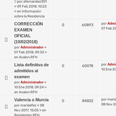
por
afernandez301
»
09 Feb 2018, 10:23
» en
Información
sobre la Residencia
por
Admi
CORRECCIÓN
0
60893
07 Feb 2
EXAMEN
OFICIAL
(10/02/2018)
por
Administrador
»
07 Feb 2018, 09:33
»
en
Acalon.RFH
por
Admi
Lista definitiva de
0
60078
10 Ene 20
admitidos al
examen
por
Administrador
»
10 Ene 2018, 09:24
»
en
Acalon.RFH
por
mari
Valencia o Murcia
0
84822
08 Nov 20
por
maridefez
»
08
Nov 2017, 15:03
» en
Residentes RFH