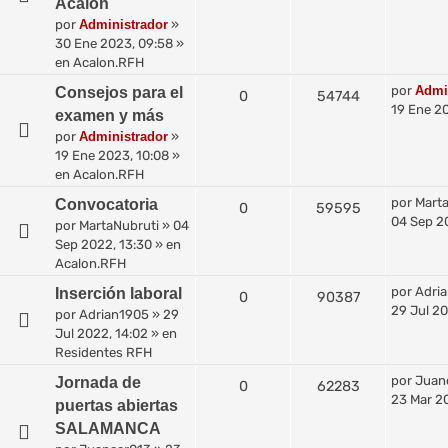
Acalon
por
Administrador
»
30 Ene 2023, 09:58
»
en
Acalon.RFH
por
Admi
Consejos para el
0
54744
19 Ene 20
examen y más
por
Administrador
»
19 Ene 2023, 10:08
»
en
Acalon.RFH
por
Mart
Convocatoria
0
59595
04 Sep 2
por
MartaNubruti
»
04
Sep 2022, 13:30
» en
Acalon.RFH
por
Adri
Inserción laboral
0
90387
29 Jul 20
por
Adrian1905
»
29
Jul 2022, 14:02
» en
Residentes RFH
por
Juan
Jornada de
0
62283
23 Mar 2
puertas abiertas
SALAMANCA