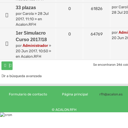
por
Carol
33 plazas
0
61826
28 Jul 20
por
Carola
»
28 Jul
2017, 11:10
» en
Acalon.RFH
por
Admi
1er Simulacro
0
64769
20 Jun 20
Curso 2017/18
por
Administrador
»
20 Jun 2017, 10:50
»
en
Acalon.RFH
Se encontraron 246 co
Ir a búsqueda avanzada
Formulario de contacto
Página principal
rfh@acalon.es
© ACALON.RFH