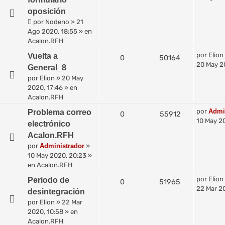
oposición
por
Nodeno
»
21
Ago 2020, 18:55
» en
Acalon.RFH
por
Elion
Vuelta a
0
50164
20 May 2
General_8
por
Elion
»
20 May
2020, 17:46
» en
Acalon.RFH
por
Admi
Problema correo
0
55912
10 May 2
electrónico
Acalon.RFH
por
Administrador
»
10 May 2020, 20:23
»
en
Acalon.RFH
por
Elion
Periodo de
0
51965
22 Mar 2
desintegración
por
Elion
»
22 Mar
2020, 10:58
» en
Acalon.RFH