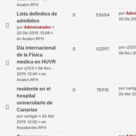
Acalon.RFH
por
Admi
Lista definitiva de
0
53654
20 Dic 20
admitidos
por
Administrador
»
20 Dic 2019, 13:58
»
en
Acalon.RFH
por
cj123
Día internacional
0
52397
06 Nov 20
de la Física
medica en HUVR
por
cj123
»
06 Nov
2019, 13:49
» en
Acalon.RFH
por
carli
residente en el
0
75910
26 Abr 20
hospital
universitario de
Canarias
por
carligar
»
26 Abr
2019, 12:02
» en
Residentes RFH