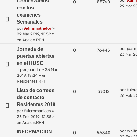
por
Admi
Comenzamos
0
55760
29 Mar 20
con los
exámenes
Semanales
por
Administrador
»
29 Mar 2019, 10:52
»
en
Acalon.RFH
por
juanrf
Jornada de
0
76445
23 Mar 20
puertas abiertas
en el HUSC
por
juanrfir
»
23 Mar
2019, 19:24
» en
Residentes RFH
por
fulc
Lista de correos
0
57012
26 Feb 20
de contacto
Residentes 2019
por
fulcromaniaco
»
26 Feb 2019, 12:58
»
en
Acalon.RFH
por
whit
INFORMACION
0
56340
22 Ene 2