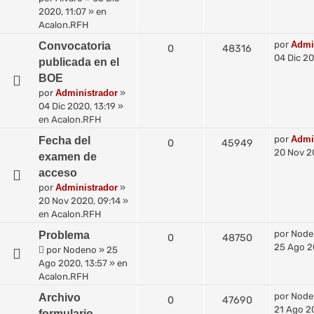
2020, 11:07
» en
Acalon.RFH
por
Admi
Convocatoria
0
48316
04 Dic 20
publicada en el
BOE
por
Administrador
»
04 Dic 2020, 13:19
»
en
Acalon.RFH
por
Admi
Fecha del
0
45949
20 Nov 2
examen de
acceso
por
Administrador
»
20 Nov 2020, 09:14
»
en
Acalon.RFH
por
Node
Problema
0
48750
25 Ago 2
por
Nodeno
»
25
Ago 2020, 13:57
» en
Acalon.RFH
por
Node
Archivo
0
47690
21 Ago 2
formulario