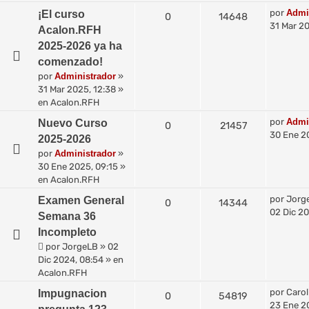
por
Admi
¡El curso
0
14648
31 Mar 20
Acalon.RFH
2025-2026 ya ha
comenzado!
por
Administrador
»
31 Mar 2025, 12:38
»
en
Acalon.RFH
por
Admi
Nuevo Curso
0
21457
30 Ene 2
2025-2026
por
Administrador
»
30 Ene 2025, 09:15
»
en
Acalon.RFH
por
Jorg
Examen General
0
14344
02 Dic 20
Semana 36
Incompleto
por
JorgeLB
»
02
Dic 2024, 08:54
» en
Acalon.RFH
por
Carol
Impugnacion
0
54819
23 Ene 2