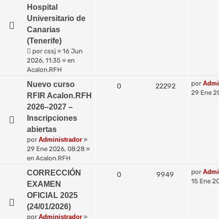
Hospital
Universitario de
Canarias
(Tenerife)
por
cssj
»
16 Jun
2026, 11:35
» en
Acalon.RFH
por
Admi
Nuevo curso
0
22292
29 Ene 2
RFIR Acalon.RFH
2026–2027 –
Inscripciones
abiertas
por
Administrador
»
29 Ene 2026, 08:28
»
en
Acalon.RFH
por
Admi
CORRECCIÓN
0
9949
15 Ene 20
EXAMEN
OFICIAL 2025
(24/01/2026)
por
Administrador
»