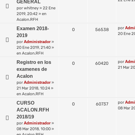
GENERAL
por
whitney
»
22 Ene
2019, 20:42
» en
Acalon.RFH
por
Admi
Examen 2018-
0
56538
20 Ene 20
2019
por
Administrador
»
20 Ene 2019, 21:40
»
en
Acalon.RFH
por
Admi
Registro en los
0
60420
21 Mar 20
examenes de
Acalon
por
Administrador
»
21 Mar 2018, 10:24
»
en
Acalon.RFH
por
Admi
CURSO
0
60737
08 Mar 20
ACALON.RFH
2018/19
por
Administrador
»
08 Mar 2018, 10:00
»
en
Acalon.RFH