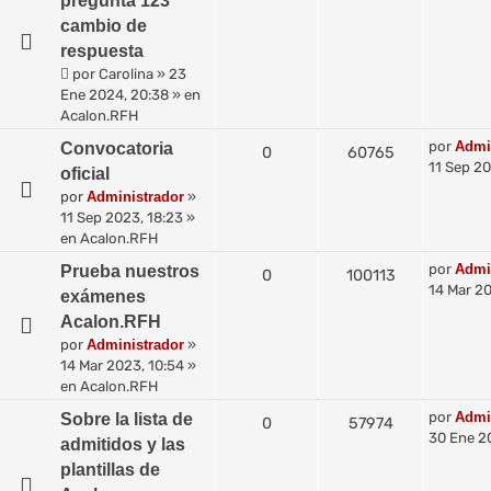
pregunta 123
cambio de
respuesta
por
Carolina
»
23
Ene 2024, 20:38
» en
Acalon.RFH
por
Admi
Convocatoria
0
60765
11 Sep 20
oficial
por
Administrador
»
11 Sep 2023, 18:23
»
en
Acalon.RFH
por
Admi
Prueba nuestros
0
100113
14 Mar 20
exámenes
Acalon.RFH
por
Administrador
»
14 Mar 2023, 10:54
»
en
Acalon.RFH
por
Admi
Sobre la lista de
0
57974
30 Ene 2
admitidos y las
plantillas de