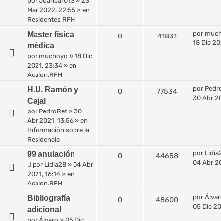
por
Juancar013
»
23
Mar 2022, 22:55
» en
Residentes RFH
por
muc
Master física
0
41831
18 Dic 20
médica
por
muchoyo
»
18 Dic
2021, 23:34
» en
Acalon.RFH
por
Pedr
H.U. Ramón y
0
77534
30 Abr 20
Cajal
por
PedroRet
»
30
Abr 2021, 13:56
» en
Información sobre la
Residencia
por
Lidia
99 anulación
0
44658
04 Abr 20
por
Lidia28
»
04 Abr
2021, 16:14
» en
Acalon.RFH
por
Álvar
Bibliografía
0
48600
05 Dic 20
adicional
por
Álvaro
»
05 Dic