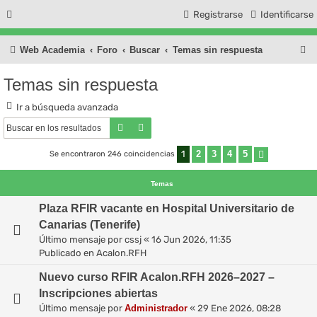
Registrarse
Identificarse
B
Web Academia
Foro
Buscar
Temas sin respuesta
u
Temas sin respuesta
s
Ir a búsqueda avanzada
c
Buscar
Búsqueda avanzada
a
r
1
2
3
4
5
Se encontraron 246 coincidencias
Siguiente
Temas
Plaza RFIR vacante en Hospital Universitario de
Canarias (Tenerife)
Último mensaje por
cssj
«
16 Jun 2026, 11:35
Publicado en
Acalon.RFH
Nuevo curso RFIR Acalon.RFH 2026–2027 –
Inscripciones abiertas
Último mensaje por
Administrador
«
29 Ene 2026, 08:28