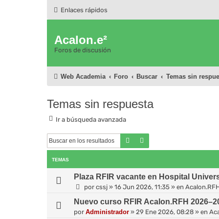
Enlaces rápidos
Acalon.e²
Foros de discusión
Web Academia
Foro
Buscar
Temas sin respue
Temas sin respuesta
Ir a búsqueda avanzada
Buscar
Búsqueda avanzada
TEMAS
Plaza RFIR vacante en Hospital Universi
por
cssj
»
16 Jun 2026, 11:35
» en
Acalon.RF
Nuevo curso RFIR Acalon.RFH 2026–202
por
Administrador
»
29 Ene 2026, 08:28
» en
Ac