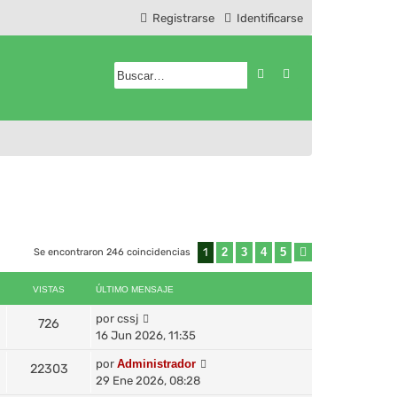
Registrarse
Identificarse
Buscar
Búsqueda avanzad
1
2
3
4
5
Se encontraron 246 coincidencias
Siguiente
VISTAS
ÚLTIMO MENSAJE
por
cssj
726
16 Jun 2026, 11:35
por
Administrador
22303
29 Ene 2026, 08:28