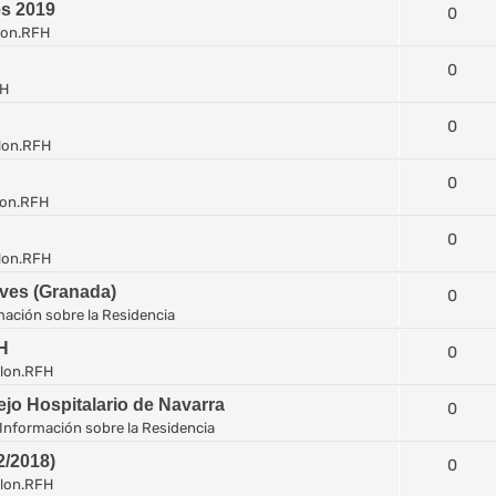
es 2019
0
lon.RFH
0
FH
0
lon.RFH
0
lon.RFH
0
lon.RFH
eves (Granada)
0
mación sobre la Residencia
H
0
lon.RFH
jo Hospitalario de Navarra
0
Información sobre la Residencia
/2018)
0
lon.RFH