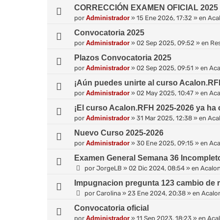
CORRECCIÓN EXAMEN OFICIAL 2025 (2
por
Administrador
»
15 Ene 2026, 17:32
» en
Aca
Convocatoria 2025
por
Administrador
»
02 Sep 2025, 09:52
» en
Re
Plazos Convocatoria 2025
por
Administrador
»
02 Sep 2025, 09:51
» en
Aca
¡Aún puedes unirte al curso Acalon.RF
por
Administrador
»
02 May 2025, 10:47
» en
Aca
¡El curso Acalon.RFH 2025-2026 ya ha
por
Administrador
»
31 Mar 2025, 12:38
» en
Aca
Nuevo Curso 2025-2026
por
Administrador
»
30 Ene 2025, 09:15
» en
Aca
Examen General Semana 36 Incomplet
por
JorgeLB
»
02 Dic 2024, 08:54
» en
Acalo
Impugnacion pregunta 123 cambio de 
por
Carolina
»
23 Ene 2024, 20:38
» en
Acalo
Convocatoria oficial
por
Administrador
»
11 Sep 2023, 18:23
» en
Aca