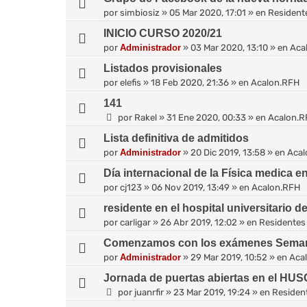
por
simbiosiz
»
05 Mar 2020, 17:01
» en
Resident
INICIO CURSO 2020/21
por
Administrador
»
03 Mar 2020, 13:10
» en
Aca
Listados provisionales
por
elefis
»
18 Feb 2020, 21:36
» en
Acalon.RFH
141
por
Rakel
»
31 Ene 2020, 00:33
» en
Acalon.R
Lista definitiva de admitidos
por
Administrador
»
20 Dic 2019, 13:58
» en
Acal
Día internacional de la Física medica 
por
cj123
»
06 Nov 2019, 13:49
» en
Acalon.RFH
residente en el hospital universitario d
por
carligar
»
26 Abr 2019, 12:02
» en
Residentes
Comenzamos con los exámenes Sema
por
Administrador
»
29 Mar 2019, 10:52
» en
Aca
Jornada de puertas abiertas en el HUS
por
juanrfir
»
23 Mar 2019, 19:24
» en
Residen