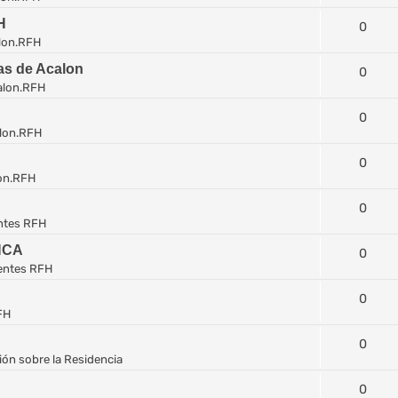
H
0
lon.RFH
las de Acalon
0
alon.RFH
0
lon.RFH
0
on.RFH
0
ntes RFH
NCA
0
entes RFH
0
FH
0
ón sobre la Residencia
0