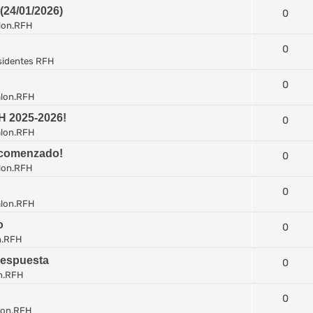
4/01/2026)
0
lon.RFH
0
sidentes RFH
0
lon.RFH
H 2025-2026!
0
lon.RFH
 comenzado!
0
lon.RFH
0
lon.RFH
o
0
n.RFH
respuesta
0
n.RFH
0
lon.RFH