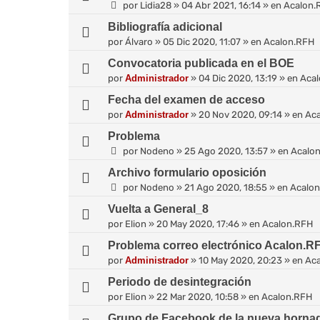
por
Lidia28
»
04 Abr 2021, 16:14
» en
Acalon.
Bibliografía adicional
por
Álvaro
»
05 Dic 2020, 11:07
» en
Acalon.RFH
Convocatoria publicada en el BOE
por
Administrador
»
04 Dic 2020, 13:19
» en
Aca
Fecha del examen de acceso
por
Administrador
»
20 Nov 2020, 09:14
» en
Ac
Problema
por
Nodeno
»
25 Ago 2020, 13:57
» en
Acalo
Archivo formulario oposición
por
Nodeno
»
21 Ago 2020, 18:55
» en
Acalo
Vuelta a General_8
por
Elion
»
20 May 2020, 17:46
» en
Acalon.RFH
Problema correo electrónico Acalon.R
por
Administrador
»
10 May 2020, 20:23
» en
Ac
Periodo de desintegración
por
Elion
»
22 Mar 2020, 10:58
» en
Acalon.RFH
Grupo de Facebook de la nueva horna