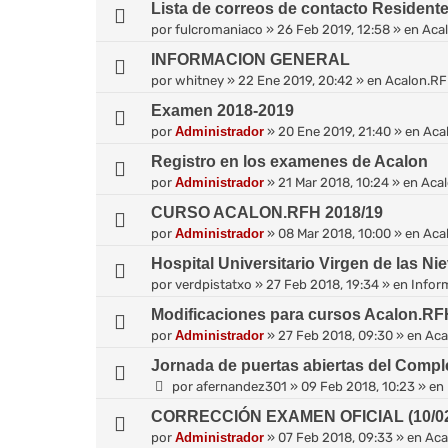
Lista de correos de contacto Resident
por
fulcromaniaco
»
26 Feb 2019, 12:58
» en
Aca
INFORMACION GENERAL
por
whitney
»
22 Ene 2019, 20:42
» en
Acalon.R
Examen 2018-2019
por
Administrador
»
20 Ene 2019, 21:40
» en
Aca
Registro en los examenes de Acalon
por
Administrador
»
21 Mar 2018, 10:24
» en
Aca
CURSO ACALON.RFH 2018/19
por
Administrador
»
08 Mar 2018, 10:00
» en
Aca
Hospital Universitario Virgen de las Ni
por
verdpistatxo
»
27 Feb 2018, 19:34
» en
Infor
Modificaciones para cursos Acalon.RF
por
Administrador
»
27 Feb 2018, 09:30
» en
Aca
Jornada de puertas abiertas del Comple
por
afernandez301
»
09 Feb 2018, 10:23
» en
CORRECCIÓN EXAMEN OFICIAL (10/02
por
Administrador
»
07 Feb 2018, 09:33
» en
Aca