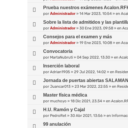
Prueba nuestros exámenes Acalon.RF
por
Administrador
»
14 Mar 2023, 10:54
» en
Aca
Sobre la lista de admitidos y las plantil
por
Administrador
»
30 Ene 2023, 09:58
» en
Ac
Consejos para el examen y más
por
Administrador
»
19 Ene 2023, 10:08
» en
Aca
Convocatoria
por
MartaNubruti
»
04 Sep 2022, 13:30
» en
Acal
Inserción laboral
por
Adrian1905
»
29 Jul 2022, 14:02
» en
Reside
Jornada de puertas abiertas SALAMA
por
Juancar013
»
23 Mar 2022, 22:55
» en
Resid
Master física médica
por
muchoyo
»
18 Dic 2021, 23:34
» en
Acalon.R
H.U. Ramón y Cajal
por
PedroRet
»
30 Abr 2021, 13:56
» en
Informaci
99 anulación