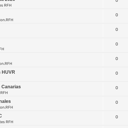
0
es RFH
0
lon.RFH
0
0
FH
0
on.RFH
en HUVR
0
e Canarias
0
 RFH
nales
0
lon.RFH
C
0
tes RFH