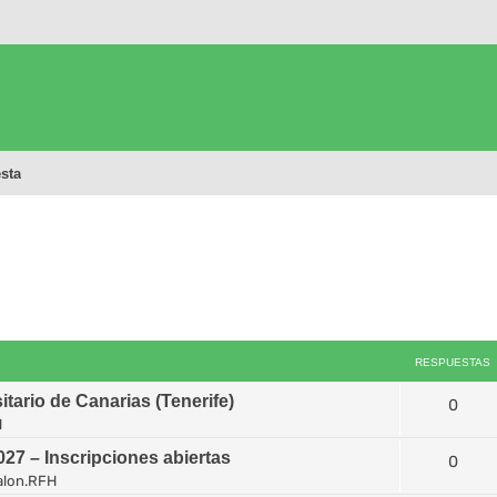
sta
RESPUESTAS
tario de Canarias (Tenerife)
0
H
7 – Inscripciones abiertas
0
alon.RFH