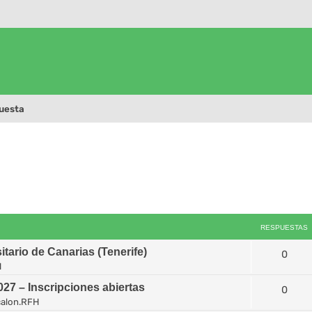
uesta
RESPUESTAS
tario de Canarias (Tenerife)
0
H
7 – Inscripciones abiertas
0
alon.RFH