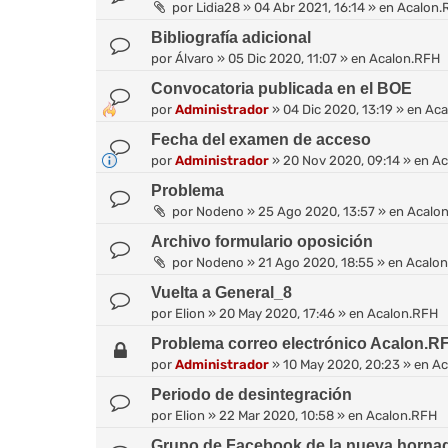
por
Lidia28
»
04 Abr 2021, 16:14
» en
Acalon.
Bibliografía adicional
por
Álvaro
»
05 Dic 2020, 11:07
» en
Acalon.RFH
Convocatoria publicada en el BOE
por
Administrador
»
04 Dic 2020, 13:19
» en
Aca
Fecha del examen de acceso
por
Administrador
»
20 Nov 2020, 09:14
» en
Ac
Problema
por
Nodeno
»
25 Ago 2020, 13:57
» en
Acalo
Archivo formulario oposición
por
Nodeno
»
21 Ago 2020, 18:55
» en
Acalo
Vuelta a General_8
por
Elion
»
20 May 2020, 17:46
» en
Acalon.RFH
Problema correo electrónico Acalon.R
por
Administrador
»
10 May 2020, 20:23
» en
Ac
Periodo de desintegración
por
Elion
»
22 Mar 2020, 10:58
» en
Acalon.RFH
Grupo de Facebook de la nueva horna