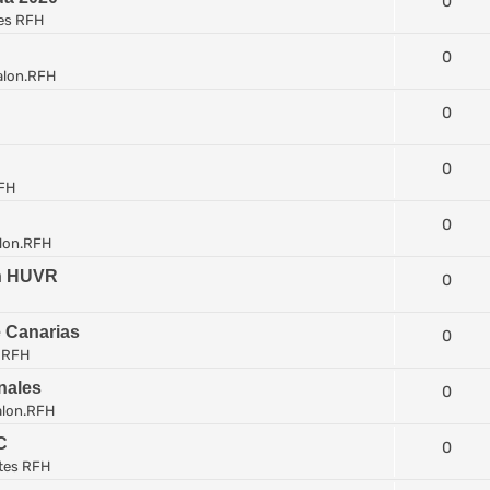
0
es RFH
0
alon.RFH
0
0
FH
0
lon.RFH
en HUVR
0
e Canarias
0
 RFH
nales
0
alon.RFH
C
0
tes RFH