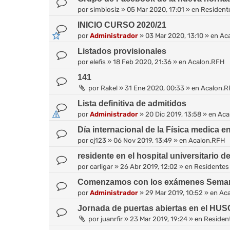
por
simbiosiz
»
05 Mar 2020, 17:01
» en
Resident
INICIO CURSO 2020/21
por
Administrador
»
03 Mar 2020, 13:10
» en
Ac
Listados provisionales
por
elefis
»
18 Feb 2020, 21:36
» en
Acalon.RFH
141
por
Rakel
»
31 Ene 2020, 00:33
» en
Acalon.R
Lista definitiva de admitidos
por
Administrador
»
20 Dic 2019, 13:58
» en
Aca
Día internacional de la Física medica 
por
cj123
»
06 Nov 2019, 13:49
» en
Acalon.RFH
residente en el hospital universitario d
por
carligar
»
26 Abr 2019, 12:02
» en
Residentes
Comenzamos con los exámenes Sema
por
Administrador
»
29 Mar 2019, 10:52
» en
Ac
Jornada de puertas abiertas en el HUS
por
juanrfir
»
23 Mar 2019, 19:24
» en
Residen