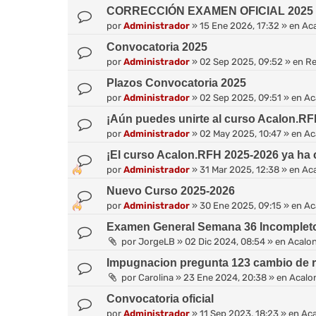
CORRECCIÓN EXAMEN OFICIAL 2025 (2
por
Administrador
»
15 Ene 2026, 17:32
» en
Ac
Convocatoria 2025
por
Administrador
»
02 Sep 2025, 09:52
» en
Re
Plazos Convocatoria 2025
por
Administrador
»
02 Sep 2025, 09:51
» en
Ac
¡Aún puedes unirte al curso Acalon.RF
por
Administrador
»
02 May 2025, 10:47
» en
Ac
¡El curso Acalon.RFH 2025-2026 ya ha
por
Administrador
»
31 Mar 2025, 12:38
» en
Ac
Nuevo Curso 2025-2026
por
Administrador
»
30 Ene 2025, 09:15
» en
Ac
Examen General Semana 36 Incomplet
por
JorgeLB
»
02 Dic 2024, 08:54
» en
Acalo
Impugnacion pregunta 123 cambio de 
por
Carolina
»
23 Ene 2024, 20:38
» en
Acalo
Convocatoria oficial
por
Administrador
»
11 Sep 2023, 18:23
» en
Ac