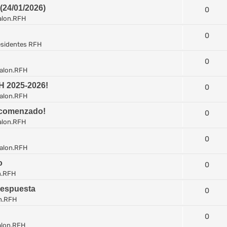
4/01/2026)
0
alon.RFH
0
sidentes RFH
0
alon.RFH
H 2025-2026!
0
alon.RFH
 comenzado!
0
alon.RFH
0
alon.RFH
o
0
n.RFH
respuesta
0
n.RFH
0
alon.RFH