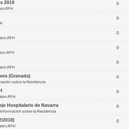
es 2019
0
lon.RFH
0
FH
0
alon.RFH
0
lon.RFH
0
alon.RFH
eves (Granada)
0
mación sobre la Residencia
H
0
alon.RFH
jo Hospitalario de Navarra
0
Información sobre la Residencia
/2018)
0
alon.RFH