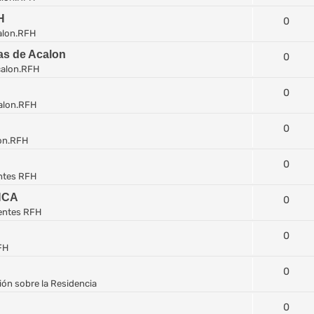
H
0
alon.RFH
las de Acalon
0
alon.RFH
0
alon.RFH
0
on.RFH
0
ntes RFH
NCA
0
entes RFH
0
FH
0
ón sobre la Residencia
0