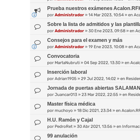
Prueba nuestros exámenes Acalon.RF
por
Administrador
»
14 Mar 2023, 10:54
» en
Ac
Sobre la lista de admitidos y las plantil
por
Administrador
»
30 Ene 2023, 09:58
» en
Ac
Consejos para el examen y más
por
Administrador
»
19 Ene 2023, 10:08
» en
Ac
Convocatoria
por
MartaNubruti
»
04 Sep 2022, 13:30
» en
Acal
Inserción laboral
por
Adrian1905
»
29 Jul 2022, 14:02
» en
Reside
Jornada de puertas abiertas SALAMA
por
Juancar013
»
23 Mar 2022, 22:55
» en
Resid
Master física médica
por
muchoyo
»
18 Dic 2021, 23:34
» en
Acalon.R
H.U. Ramón y Cajal
por
PedroRet
»
30 Abr 2021, 13:56
» en
Informaci
99 anulación