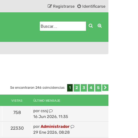
Registrarse
Identificarse
Buscar
Búsqueda avanza
1
2
3
4
5
Se encontraron 246 coincidencias
Siguiente
VISTAS
ÚLTIMO MENSAJE
por
cssj
758
16 Jun 2026, 11:35
por
Administrador
22330
29 Ene 2026, 08:28