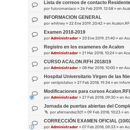
Lista de correos de contacto Resident
por
fulcromaniaco
»
26 Feb 2019, 12:58
» en
Aca
INFORMACION GENERAL
por
whitney
»
22 Ene 2019, 20:42
» en
Acalon.R
Examen 2018-2019
por
Administrador
»
20 Ene 2019, 21:40
» en
Ac
Registro en los examenes de Acalon
por
Administrador
»
21 Mar 2018, 10:24
» en
Aca
CURSO ACALON.RFH 2018/19
por
Administrador
»
08 Mar 2018, 10:00
» en
Ac
Hospital Universitario Virgen de las Ni
por
verdpistatxo
»
27 Feb 2018, 19:34
» en
Infor
Modificaciones para cursos Acalon.RF
por
Administrador
»
27 Feb 2018, 09:30
» en
Ac
Jornada de puertas abiertas del Comple
por
afernandez301
»
09 Feb 2018, 10:23
» en
CORRECCIÓN EXAMEN OFICIAL (10/02
por
Administrador
»
07 Feb 2018, 09:33
» en
Ac