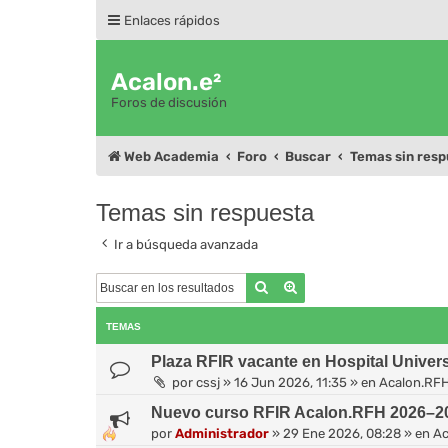
Enlaces rápidos
Acalon.e²
Foros de discusión
Web Academia
Foro
Buscar
Temas sin resp
Temas sin respuesta
Ir a búsqueda avanzada
Buscar
Búsqueda avanzada
TEMAS
Plaza RFIR vacante en Hospital Universi
por
cssj
»
16 Jun 2026, 11:35
» en
Acalon.RF
Nuevo curso RFIR Acalon.RFH 2026–202
por
Administrador
»
29 Ene 2026, 08:28
» en
Ac