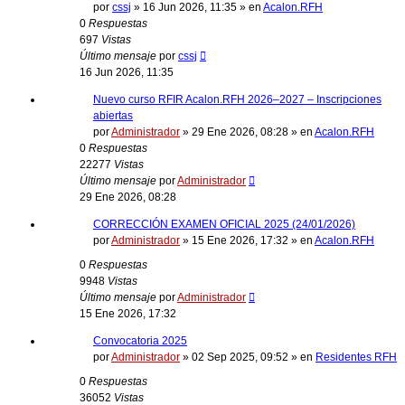
por
cssj
»
16 Jun 2026, 11:35
» en
Acalon.RFH
0
Respuestas
697
Vistas
Último mensaje
por
cssj
16 Jun 2026, 11:35
Nuevo curso RFIR Acalon.RFH 2026–2027 – Inscripciones
abiertas
por
Administrador
»
29 Ene 2026, 08:28
» en
Acalon.RFH
0
Respuestas
22277
Vistas
Último mensaje
por
Administrador
29 Ene 2026, 08:28
CORRECCIÓN EXAMEN OFICIAL 2025 (24/01/2026)
por
Administrador
»
15 Ene 2026, 17:32
» en
Acalon.RFH
0
Respuestas
9948
Vistas
Último mensaje
por
Administrador
15 Ene 2026, 17:32
Convocatoria 2025
por
Administrador
»
02 Sep 2025, 09:52
» en
Residentes RFH
0
Respuestas
36052
Vistas