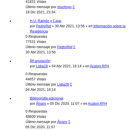
41831
Vistas
Último mensaje
por
muchoyo
18 Dic 2021, 23:34
H.U. Ramón y Cajal
por
PedroRet
»
30 Abr 2021, 13:56
» en
Información sobre la
Residencia
0
Respuestas
77531
Vistas
Último mensaje
por
PedroRet
30 Abr 2021, 13:56
99 anulación
por
Lidia28
»
04 Abr 2021, 16:14
» en
Acalon.RFH
0
Respuestas
44657
Vistas
Último mensaje
por
Lidia28
04 Abr 2021, 16:14
Bibliografía adicional
por
Álvaro
»
05 Dic 2020, 11:07
» en
Acalon.RFH
0
Respuestas
48600
Vistas
Último mensaje
por
Álvaro
05 Dic 2020, 11:07