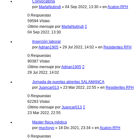
Convocatoria
por
MartaNubruti
»
04 Sep 2022, 13:30
» en
Acalon.RFH
0
Respuestas
59594
Vistas
Último mensaje
por
MartaNubruti
04 Sep 2022, 13:30
Inserción laboral
por
Adrian1905
»
29 Jul 2022, 14:02
» en
Residentes RFH
0
Respuestas
90387
Vistas
Último mensaje
por
Adrian1905
29 Jul 2022, 14:02
Jornada de puertas abiertas SALAMANCA
por
Juancar013
»
23 Mar 2022, 22:55
» en
Residentes RFH
0
Respuestas
62283
Vistas
Último mensaje
por
Juancar013
23 Mar 2022, 22:55
Master física médica
por
muchoyo
»
18 Dic 2021, 23:34
» en
Acalon.RFH
0
Respuestas