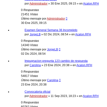
por
Administrador
»
30 Ene 2025, 09:15
» en
Acalon.RFH
0
Respuestas
21451
Vistas
Último mensaje
por
Administrador
30 Ene 2025, 09:15
Examen General Semana 36 Incompleto
por
JorgeLB
»
02 Dic 2024, 08:54
» en
Acalon.RFH
0
Respuestas
14340
Vistas
Último mensaje
por
JorgeLB
02 Dic 2024, 08:54
Impugnacion pregunta 123 cambio de respuesta
por
Carolina
»
23 Ene 2024, 20:38
» en
Acalon.RFH
0
Respuestas
54817
Vistas
Último mensaje
por
Carolina
23 Ene 2024, 20:38
Convocatoria oficial
por
Administrador
»
11 Sep 2023, 18:23
» en
Acalon.RFH
0
Respuestas
60762
Vistas