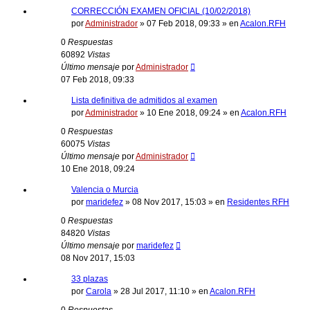
CORRECCIÓN EXAMEN OFICIAL (10/02/2018)
por
Administrador
»
07 Feb 2018, 09:33
» en
Acalon.RFH
0
Respuestas
60892
Vistas
Último mensaje
por
Administrador
07 Feb 2018, 09:33
Lista definitiva de admitidos al examen
por
Administrador
»
10 Ene 2018, 09:24
» en
Acalon.RFH
0
Respuestas
60075
Vistas
Último mensaje
por
Administrador
10 Ene 2018, 09:24
Valencia o Murcia
por
maridefez
»
08 Nov 2017, 15:03
» en
Residentes RFH
0
Respuestas
84820
Vistas
Último mensaje
por
maridefez
08 Nov 2017, 15:03
33 plazas
por
Carola
»
28 Jul 2017, 11:10
» en
Acalon.RFH
0
Respuestas