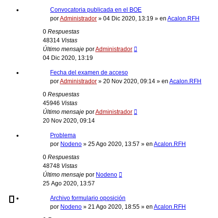
Convocatoria publicada en el BOE
por
Administrador
»
04 Dic 2020, 13:19
» en
Acalon.RFH
0
Respuestas
48314
Vistas
Último mensaje
por
Administrador
04 Dic 2020, 13:19
Fecha del examen de acceso
por
Administrador
»
20 Nov 2020, 09:14
» en
Acalon.RFH
0
Respuestas
45946
Vistas
Último mensaje
por
Administrador
20 Nov 2020, 09:14
Problema
por
Nodeno
»
25 Ago 2020, 13:57
» en
Acalon.RFH
0
Respuestas
48748
Vistas
Último mensaje
por
Nodeno
25 Ago 2020, 13:57
Archivo formulario oposición
por
Nodeno
»
21 Ago 2020, 18:55
» en
Acalon.RFH