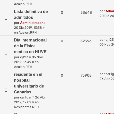
Acalon.RFH
por
Admi
Lista definitiva de
0
53648
20 Dic 20
admitidos
por
Administrador
»
20 Dic 2019, 13:58
»
en
Acalon.RFH
por
cj123
Día internacional
0
52396
06 Nov 20
de la Física
medica en HUVR
por
cj123
»
06 Nov
2019, 13:49
» en
Acalon.RFH
por
carli
residente en el
0
75908
26 Abr 20
hospital
universitario de
Canarias
por
carligar
»
26 Abr
2019, 12:02
» en
Residentes RFH