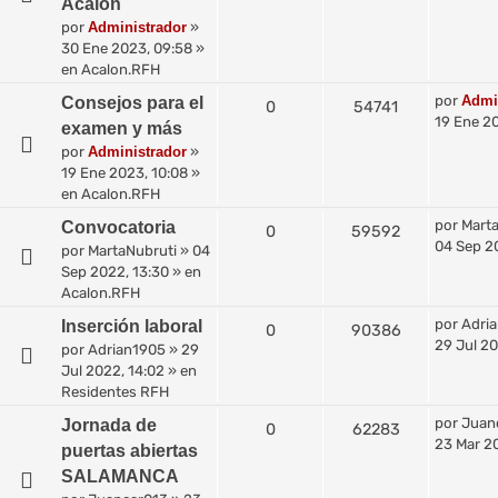
Acalon
por
Administrador
»
30 Ene 2023, 09:58
»
en
Acalon.RFH
por
Admi
Consejos para el
0
54741
19 Ene 20
examen y más
por
Administrador
»
19 Ene 2023, 10:08
»
en
Acalon.RFH
por
Mart
Convocatoria
0
59592
04 Sep 2
por
MartaNubruti
»
04
Sep 2022, 13:30
» en
Acalon.RFH
por
Adri
Inserción laboral
0
90386
29 Jul 20
por
Adrian1905
»
29
Jul 2022, 14:02
» en
Residentes RFH
por
Juan
Jornada de
0
62283
23 Mar 2
puertas abiertas
SALAMANCA