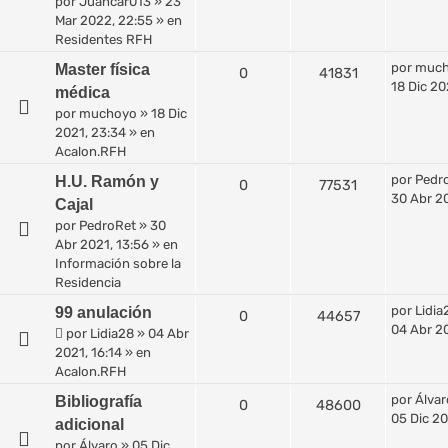
por
Juancar013
»
23
Mar 2022, 22:55
» en
Residentes RFH
por
muc
Master física
0
41831
18 Dic 20
médica
por
muchoyo
»
18 Dic
2021, 23:34
» en
Acalon.RFH
por
Pedr
H.U. Ramón y
0
77531
30 Abr 20
Cajal
por
PedroRet
»
30
Abr 2021, 13:56
» en
Información sobre la
Residencia
por
Lidia
99 anulación
0
44657
04 Abr 20
por
Lidia28
»
04 Abr
2021, 16:14
» en
Acalon.RFH
por
Álvar
Bibliografía
0
48600
05 Dic 20
adicional
por
Álvaro
»
05 Dic