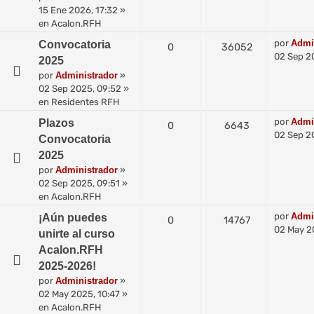
15 Ene 2026, 17:32
»
en
Acalon.RFH
por
Admi
Convocatoria
0
36052
02 Sep 2
2025
por
Administrador
»
02 Sep 2025, 09:52
»
en
Residentes RFH
por
Admi
Plazos
0
6643
02 Sep 2
Convocatoria
2025
por
Administrador
»
02 Sep 2025, 09:51
»
en
Acalon.RFH
por
Admi
¡Aún puedes
0
14767
02 May 2
unirte al curso
Acalon.RFH
2025-2026!
por
Administrador
»
02 May 2025, 10:47
»
en
Acalon.RFH