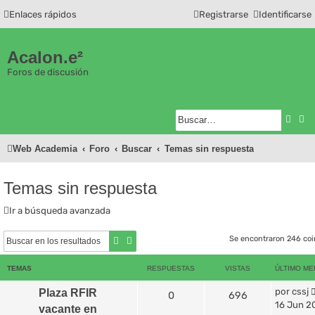
Enlaces rápidos
Registrarse
Identificarse
Acalon.e²
Foros de discusión
Busc
Bú
Web Academia
Foro
Buscar
Temas sin respuesta
Temas sin respuesta
Ir a búsqueda avanzada
Se encontraron 246 co
Buscar
Búsqueda avanzada
TEMAS
RESPUESTAS
VISTAS
ÚLTIMO ME
por
cssj
Plaza RFIR
0
696
16 Jun 20
vacante en