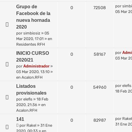
por
simbi
Grupo de
0
72508
05 Mar 20
Facebook de la
nueva hornada
2020
por
simbiosiz
»
05
Mar 2020, 17:01
» en
Residentes RFH
por
Admi
INICIO CURSO
0
58167
03 Mar 20
2020/21
por
Administrador
»
03 Mar 2020, 13:10
»
en
Acalon.RFH
por
elefis
Listados
0
54960
18 Feb 20
provisionales
por
elefis
»
18 Feb
2020, 21:36
» en
Acalon.RFH
por
Rakel
141
0
82987
31 Ene 2
por
Rakel
»
31 Ene
2020, 00:33
» en