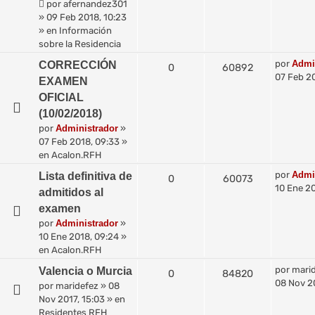
por
afernandez301
»
09 Feb 2018, 10:23
» en
Información
sobre la Residencia
por
Admi
CORRECCIÓN
0
60892
07 Feb 2
EXAMEN
OFICIAL
(10/02/2018)
por
Administrador
»
07 Feb 2018, 09:33
»
en
Acalon.RFH
por
Admi
Lista definitiva de
0
60073
10 Ene 20
admitidos al
examen
por
Administrador
»
10 Ene 2018, 09:24
»
en
Acalon.RFH
por
mari
Valencia o Murcia
0
84820
08 Nov 20
por
maridefez
»
08
Nov 2017, 15:03
» en
Residentes RFH