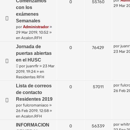
por
Admi
Comenzamos
0
55760
29 Mar 20
con los
exámenes
Semanales
por
Administrador
»
29 Mar 2019, 10:52
»
en
Acalon.RFH
por
juanrf
Jornada de
0
76429
23 Mar 20
puertas abiertas
en el HUSC
por
juanrfir
»
23 Mar
2019, 19:24
» en
Residentes RFH
por
fulc
Lista de correos
0
57011
26 Feb 20
de contacto
Residentes 2019
por
fulcromaniaco
»
26 Feb 2019, 12:58
»
en
Acalon.RFH
por
whit
INFORMACION
0
56339
22 Ene 2