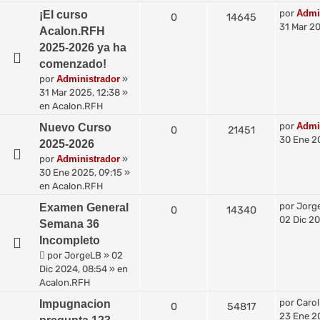
por
Admi
¡El curso
0
14645
31 Mar 20
Acalon.RFH
2025-2026 ya ha
comenzado!
por
Administrador
»
31 Mar 2025, 12:38
»
en
Acalon.RFH
por
Admi
Nuevo Curso
0
21451
30 Ene 2
2025-2026
por
Administrador
»
30 Ene 2025, 09:15
»
en
Acalon.RFH
por
Jorg
Examen General
0
14340
02 Dic 20
Semana 36
Incompleto
por
JorgeLB
»
02
Dic 2024, 08:54
» en
Acalon.RFH
por
Carol
Impugnacion
0
54817
23 Ene 2