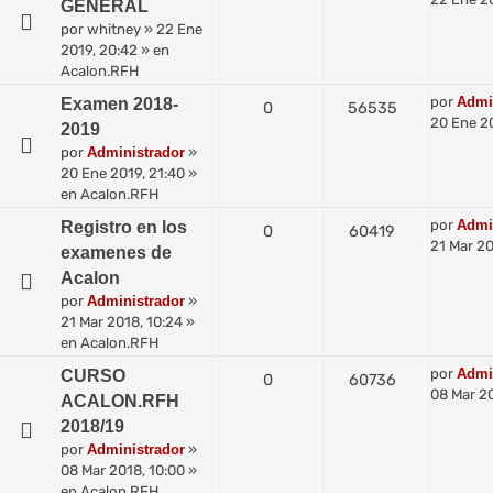
GENERAL
por
whitney
»
22 Ene
2019, 20:42
» en
Acalon.RFH
por
Admi
Examen 2018-
0
56535
20 Ene 20
2019
por
Administrador
»
20 Ene 2019, 21:40
»
en
Acalon.RFH
por
Admi
Registro en los
0
60419
21 Mar 20
examenes de
Acalon
por
Administrador
»
21 Mar 2018, 10:24
»
en
Acalon.RFH
por
Admi
CURSO
0
60736
08 Mar 20
ACALON.RFH
2018/19
por
Administrador
»
08 Mar 2018, 10:00
»
en
Acalon.RFH