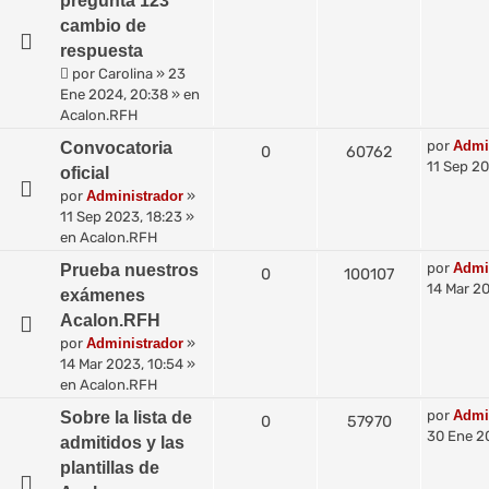
pregunta 123
cambio de
respuesta
por
Carolina
»
23
Ene 2024, 20:38
» en
Acalon.RFH
por
Admi
Convocatoria
0
60762
11 Sep 20
oficial
por
Administrador
»
11 Sep 2023, 18:23
»
en
Acalon.RFH
por
Admi
Prueba nuestros
0
100107
14 Mar 20
exámenes
Acalon.RFH
por
Administrador
»
14 Mar 2023, 10:54
»
en
Acalon.RFH
por
Admi
Sobre la lista de
0
57970
30 Ene 2
admitidos y las
plantillas de