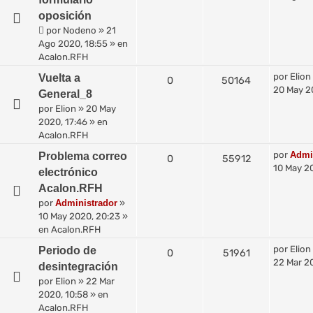
oposición
por
Nodeno
»
21
Ago 2020, 18:55
» en
Acalon.RFH
por
Elion
Vuelta a
0
50164
20 May 2
General_8
por
Elion
»
20 May
2020, 17:46
» en
Acalon.RFH
por
Admi
Problema correo
0
55912
10 May 2
electrónico
Acalon.RFH
por
Administrador
»
10 May 2020, 20:23
»
en
Acalon.RFH
por
Elion
Periodo de
0
51961
22 Mar 2
desintegración
por
Elion
»
22 Mar
2020, 10:58
» en
Acalon.RFH