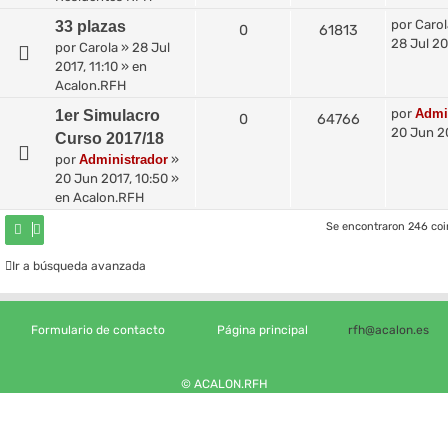
por
Carol
33 plazas
0
61813
28 Jul 20
por
Carola
»
28 Jul
2017, 11:10
» en
Acalon.RFH
por
Admi
1er Simulacro
0
64766
20 Jun 20
Curso 2017/18
por
Administrador
»
20 Jun 2017, 10:50
»
en
Acalon.RFH
Se encontraron 246 co
Ir a búsqueda avanzada
Formulario de contacto
Página principal
rfh@acalon.es
© ACALON.RFH