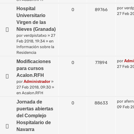
por
verdp
Hospital
0
89766
27 Feb 20
Universitario
Virgen de las
Nieves (Granada)
por
verdpistatxo
»
27
Feb 2018, 19:34
» en
Información sobre la
Residencia
por
Admi
Modificaciones
0
77894
27 Feb 2
para cursos
Acalon.RFH
por
Administrador
»
27 Feb 2018, 09:30
»
en
Acalon.RFH
por
afer
Jornada de
0
88633
09 Feb 20
puertas abiertas
del Complejo
Hospitalario de
Navarra