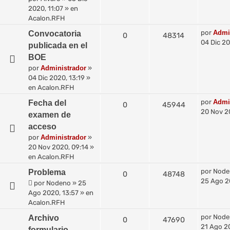
2020, 11:07
» en
Acalon.RFH
por
Admi
Convocatoria
0
48314
04 Dic 20
publicada en el
BOE
por
Administrador
»
04 Dic 2020, 13:19
»
en
Acalon.RFH
por
Admi
Fecha del
0
45944
20 Nov 2
examen de
acceso
por
Administrador
»
20 Nov 2020, 09:14
»
en
Acalon.RFH
por
Node
Problema
0
48748
25 Ago 2
por
Nodeno
»
25
Ago 2020, 13:57
» en
Acalon.RFH
por
Node
Archivo
0
47690
21 Ago 2
formulario