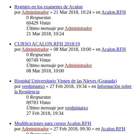
Registro en los examenes de Acalon
por
Administrador
»
21 Mar 2018, 10:24
» en
Acalon.RFH
0
Respuestas
60429
Vistas
Último mensaje
por
Administrador
21 Mar 2018, 10:24
CURSO ACALON.RFH 2018/19
por
Administrador
»
08 Mar 2018, 10:00
» en
Acalon.RFH
0
Respuestas
60749
Vistas
Último mensaje
por
Administrador
08 Mar 2018, 10:00
Hospital Universitario Virgen de las Nieves (Granada)
por
verdpistatxo
»
27 Feb 2018, 19:34
» en
Información sobre
la Residencia
0
Respuestas
89783
Vistas
Último mensaje
por
verdpistatxo
27 Feb 2018, 19:34
Modificaciones para cursos Acalon.RFH
por
Administrador
»
27 Feb 2018, 09:30
» en
Acalon.RFH