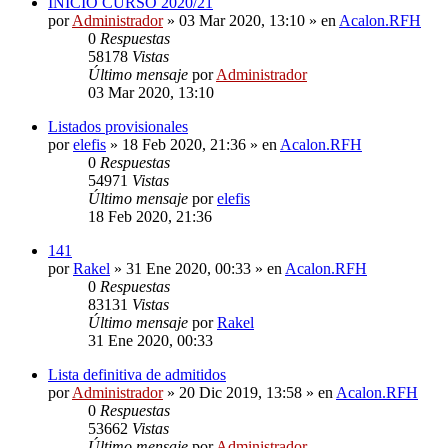
INICIO CURSO 2020/21
por
Administrador
»
03 Mar 2020, 13:10
» en
Acalon.RFH
0
Respuestas
58178
Vistas
Último mensaje
por
Administrador
03 Mar 2020, 13:10
Listados provisionales
por
elefis
»
18 Feb 2020, 21:36
» en
Acalon.RFH
0
Respuestas
54971
Vistas
Último mensaje
por
elefis
18 Feb 2020, 21:36
141
por
Rakel
»
31 Ene 2020, 00:33
» en
Acalon.RFH
0
Respuestas
83131
Vistas
Último mensaje
por
Rakel
31 Ene 2020, 00:33
Lista definitiva de admitidos
por
Administrador
»
20 Dic 2019, 13:58
» en
Acalon.RFH
0
Respuestas
53662
Vistas
Último mensaje
por
Administrador