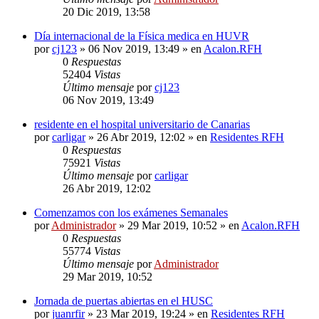
20 Dic 2019, 13:58
Día internacional de la Física medica en HUVR
por
cj123
»
06 Nov 2019, 13:49
» en
Acalon.RFH
0
Respuestas
52404
Vistas
Último mensaje
por
cj123
06 Nov 2019, 13:49
residente en el hospital universitario de Canarias
por
carligar
»
26 Abr 2019, 12:02
» en
Residentes RFH
0
Respuestas
75921
Vistas
Último mensaje
por
carligar
26 Abr 2019, 12:02
Comenzamos con los exámenes Semanales
por
Administrador
»
29 Mar 2019, 10:52
» en
Acalon.RFH
0
Respuestas
55774
Vistas
Último mensaje
por
Administrador
29 Mar 2019, 10:52
Jornada de puertas abiertas en el HUSC
por
juanrfir
»
23 Mar 2019, 19:24
» en
Residentes RFH