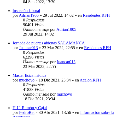
04 Sep 2022, 13:30
Inserción laboral
por
Adrian1905
»
29 Jul 2022, 14:02
» en
Residentes RFH
0
Respuestas
90401
Vistas
Último mensaje
por
Adrian1905
29 Jul 2022, 14:02
Jornada de puertas abiertas SALAMANCA
por
Juancar013
»
23 Mar 2022, 22:55
» en
Residentes RFH
0
Respuestas
62296
Vistas
Último mensaje
por
Juancar013
23 Mar 2022, 22:55
Master física médica
por
muchoyo
»
18 Dic 2021, 23:34
» en
Acalon.RFH
0
Respuestas
41838
Vistas
Último mensaje
por
muchoyo
18 Dic 2021, 23:34
H.U. Ramón y Cajal
por
PedroRet
»
30 Abr 2021, 13:56
» en
Información sobre la