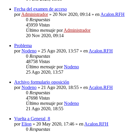
Fecha del examen de acceso
por
Administrador
»
20 Nov 2020, 09:14
» en
Acalon.RFH
0
Respuestas
45959
Vistas
Último mensaje
por
Administrador
20 Nov 2020, 09:14
Problema
por
Nodeno
»
25 Ago 2020, 13:57
» en
Acalon.RFH
0
Respuestas
48758
Vistas
Último mensaje
por
Nodeno
25 Ago 2020, 13:57
Archivo formulario oposición
por
Nodeno
»
21 Ago 2020, 18:55
» en
Acalon.RFH
0
Respuestas
47698
Vistas
Último mensaje
por
Nodeno
21 Ago 2020, 18:55
Vuelta a General_8
por
Elion
»
20 May 2020, 17:46
» en
Acalon.RFH
0
Respuestas