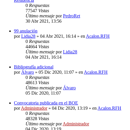
Residencia
0
Respuestas
77547
Vistas
Último mensaje
por
PedroRet
30 Abr 2021, 13:56
99 anulación
por
Lidia28
»
04 Abr 2021, 16:14
» en
Acalon.RFH
0
Respuestas
44664
Vistas
Último mensaje
por
Lidia28
04 Abr 2021, 16:14
Bibliografía adicional
por
Álvaro
»
05 Dic 2020, 11:07
» en
Acalon.RFH
0
Respuestas
48613
Vistas
Último mensaje
por
Álvaro
05 Dic 2020, 11:07
Convocatoria publicada en el BOE
por
Administrador
»
04 Dic 2020, 13:19
» en
Acalon.RFH
0
Respuestas
48328
Vistas
Último mensaje
por
Administrador
04 Dic 2020, 13:19