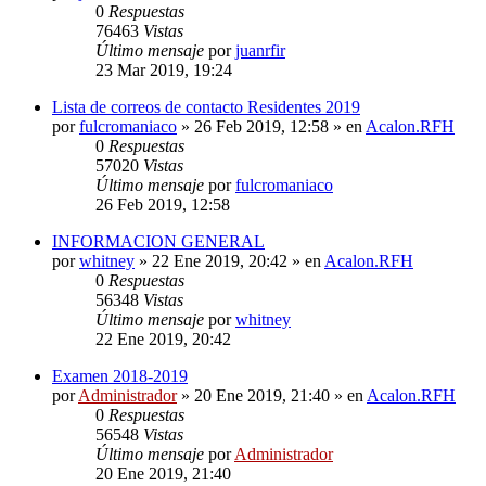
0
Respuestas
76463
Vistas
Último mensaje
por
juanrfir
23 Mar 2019, 19:24
Lista de correos de contacto Residentes 2019
por
fulcromaniaco
»
26 Feb 2019, 12:58
» en
Acalon.RFH
0
Respuestas
57020
Vistas
Último mensaje
por
fulcromaniaco
26 Feb 2019, 12:58
INFORMACION GENERAL
por
whitney
»
22 Ene 2019, 20:42
» en
Acalon.RFH
0
Respuestas
56348
Vistas
Último mensaje
por
whitney
22 Ene 2019, 20:42
Examen 2018-2019
por
Administrador
»
20 Ene 2019, 21:40
» en
Acalon.RFH
0
Respuestas
56548
Vistas
Último mensaje
por
Administrador
20 Ene 2019, 21:40