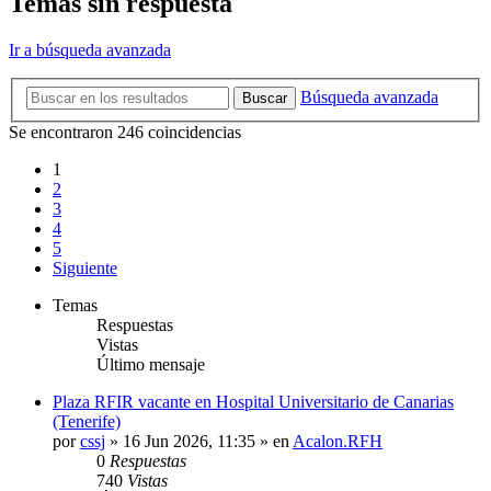
Temas sin respuesta
Ir a búsqueda avanzada
Búsqueda avanzada
Buscar
Se encontraron 246 coincidencias
1
2
3
4
5
Siguiente
Temas
Respuestas
Vistas
Último mensaje
Plaza RFIR vacante en Hospital Universitario de Canarias
(Tenerife)
por
cssj
»
16 Jun 2026, 11:35
» en
Acalon.RFH
0
Respuestas
740
Vistas