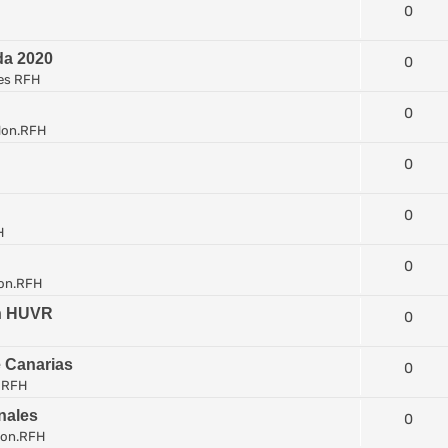
0
da 2020
0
es RFH
0
lon.RFH
0
0
H
0
on.RFH
en HUVR
0
e Canarias
0
 RFH
nales
0
lon.RFH