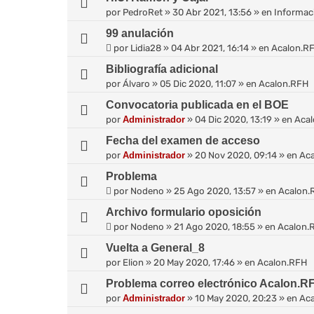
por
PedroRet
»
30 Abr 2021, 13:56
» en
Informaci
99 anulación
por
Lidia28
»
04 Abr 2021, 16:14
» en
Acalon.R
Bibliografía adicional
por
Álvaro
»
05 Dic 2020, 11:07
» en
Acalon.RFH
Convocatoria publicada en el BOE
por
Administrador
»
04 Dic 2020, 13:19
» en
Aca
Fecha del examen de acceso
por
Administrador
»
20 Nov 2020, 09:14
» en
Ac
Problema
por
Nodeno
»
25 Ago 2020, 13:57
» en
Acalon.
Archivo formulario oposición
por
Nodeno
»
21 Ago 2020, 18:55
» en
Acalon.
Vuelta a General_8
por
Elion
»
20 May 2020, 17:46
» en
Acalon.RFH
Problema correo electrónico Acalon.R
por
Administrador
»
10 May 2020, 20:23
» en
Ac