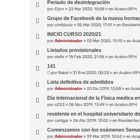
Periodo de desintegración
por
Elion
»
22 Mar 2020, 10:58
» en
Acalon.RFH
Grupo de Facebook de la nueva horna
por
simbiosiz
»
05 Mar 2020, 17:01
» en
Resident
INICIO CURSO 2020/21
por
Administrador
»
03 Mar 2020, 13:10
» en
Aca
Listados provisionales
por
elefis
»
18 Feb 2020, 21:36
» en
Acalon.RFH
141
por
Rakel
»
31 Ene 2020, 00:33
» en
Acalon.RF
Lista definitiva de admitidos
por
Administrador
»
20 Dic 2019, 13:58
» en
Acal
Día internacional de la Física medica 
por
cj123
»
06 Nov 2019, 13:49
» en
Acalon.RFH
residente en el hospital universitario d
por
carligar
»
26 Abr 2019, 12:02
» en
Residentes
Comenzamos con los exámenes Sema
por
Administrador
»
29 Mar 2019, 10:52
» en
Aca