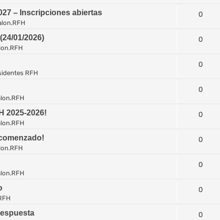
7 – Inscripciones abiertas
0
alon.RFH
4/01/2026)
0
lon.RFH
0
sidentes RFH
0
lon.RFH
H 2025-2026!
0
lon.RFH
 comenzado!
0
lon.RFH
0
lon.RFH
o
0
RFH
respuesta
0