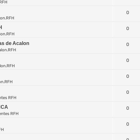
.RFH
0
lon.RFH
H
0
lon.RFH
las de Acalon
0
alon.RFH
0
lon.RFH
0
on.RFH
0
ntes RFH
NCA
0
entes RFH
0
FH