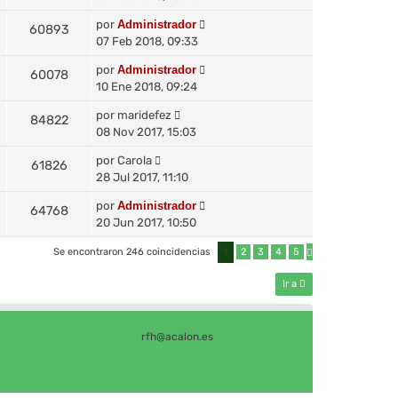
por
Administrador
60893
07 Feb 2018, 09:33
por
Administrador
60078
10 Ene 2018, 09:24
por
maridefez
84822
08 Nov 2017, 15:03
por
Carola
61826
28 Jul 2017, 11:10
por
Administrador
64768
20 Jun 2017, 10:50
1
Se encontraron 246 coincidencias
2
3
4
5
S
i
g
Ir a
u
i
e
n
t
rfh@acalon.es
e