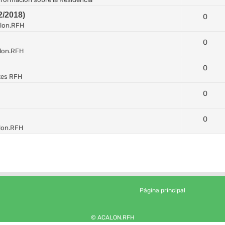
/2018)
0
lon.RFH
0
lon.RFH
0
tes RFH
0
0
lon.RFH
Página principal
© ACALON.RFH