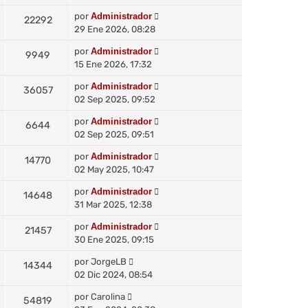
e
por
Administrador
22292
29 Ene 2026, 08:28
por
Administrador
9949
15 Ene 2026, 17:32
por
Administrador
36057
02 Sep 2025, 09:52
por
Administrador
6644
02 Sep 2025, 09:51
por
Administrador
14770
02 May 2025, 10:47
por
Administrador
14648
31 Mar 2025, 12:38
por
Administrador
21457
30 Ene 2025, 09:15
por
JorgeLB
14344
02 Dic 2024, 08:54
por
Carolina
54819