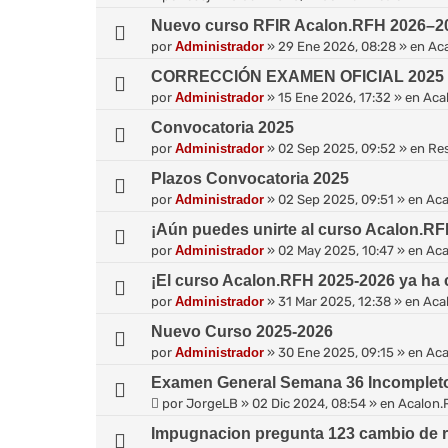
v
a
Nuevo curso RFIR Acalon.RFH 2026–202
n
por
Administrador
»
29 Ene 2026, 08:28
» en
Ac
z
a
CORRECCIÓN EXAMEN OFICIAL 2025 (2
d
por
Administrador
»
15 Ene 2026, 17:32
» en
Aca
a
Convocatoria 2025
por
Administrador
»
02 Sep 2025, 09:52
» en
Re
Plazos Convocatoria 2025
por
Administrador
»
02 Sep 2025, 09:51
» en
Aca
¡Aún puedes unirte al curso Acalon.RF
por
Administrador
»
02 May 2025, 10:47
» en
Aca
¡El curso Acalon.RFH 2025-2026 ya ha
por
Administrador
»
31 Mar 2025, 12:38
» en
Aca
Nuevo Curso 2025-2026
por
Administrador
»
30 Ene 2025, 09:15
» en
Aca
Examen General Semana 36 Incomplet
por
JorgeLB
»
02 Dic 2024, 08:54
» en
Acalon.
Impugnacion pregunta 123 cambio de 