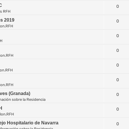
C
0
es RFH
es 2019
0
lon.RFH
0
FH
0
lon.RFH
0
lon.RFH
0
lon.RFH
eves (Granada)
0
mación sobre la Residencia
H
0
lon.RFH
jo Hospitalario de Navarra
0
nformación sobre la Residencia