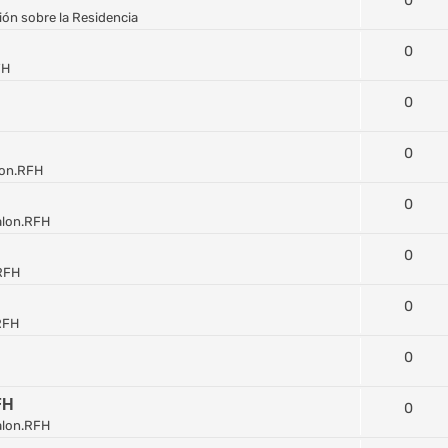
0
ón sobre la Residencia
0
FH
0
0
lon.RFH
0
alon.RFH
0
RFH
0
RFH
0
FH
0
alon.RFH