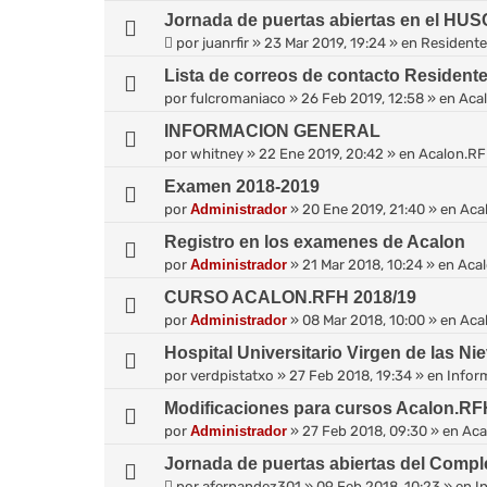
Jornada de puertas abiertas en el HUS
por
juanrfir
»
23 Mar 2019, 19:24
» en
Resident
Lista de correos de contacto Resident
por
fulcromaniaco
»
26 Feb 2019, 12:58
» en
Aca
INFORMACION GENERAL
por
whitney
»
22 Ene 2019, 20:42
» en
Acalon.R
Examen 2018-2019
por
Administrador
»
20 Ene 2019, 21:40
» en
Aca
Registro en los examenes de Acalon
por
Administrador
»
21 Mar 2018, 10:24
» en
Aca
CURSO ACALON.RFH 2018/19
por
Administrador
»
08 Mar 2018, 10:00
» en
Aca
Hospital Universitario Virgen de las Ni
por
verdpistatxo
»
27 Feb 2018, 19:34
» en
Infor
Modificaciones para cursos Acalon.RF
por
Administrador
»
27 Feb 2018, 09:30
» en
Aca
Jornada de puertas abiertas del Comple
por
afernandez301
»
09 Feb 2018, 10:23
» en
I