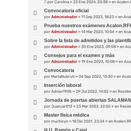
por
Carolina
»
23 Ene 2024, 20:38
» en
Acalon
Convocatoria oficial
por
Administrador
»
11 Sep 2023, 18:23
» en
Aca
Prueba nuestros exámenes Acalon.RF
por
Administrador
»
14 Mar 2023, 10:54
» en
Aca
Sobre la lista de admitidos y las plantil
por
Administrador
»
30 Ene 2023, 09:58
» en
Ac
Consejos para el examen y más
por
Administrador
»
19 Ene 2023, 10:08
» en
Aca
Convocatoria
por
MartaNubruti
»
04 Sep 2022, 13:30
» en
Acal
Inserción laboral
por
Adrian1905
»
29 Jul 2022, 14:02
» en
Reside
Jornada de puertas abiertas SALAMA
por
Juancar013
»
23 Mar 2022, 22:55
» en
Resid
Master física médica
por
muchoyo
»
18 Dic 2021, 23:34
» en
Acalon.R
H.U. Ramón y Cajal