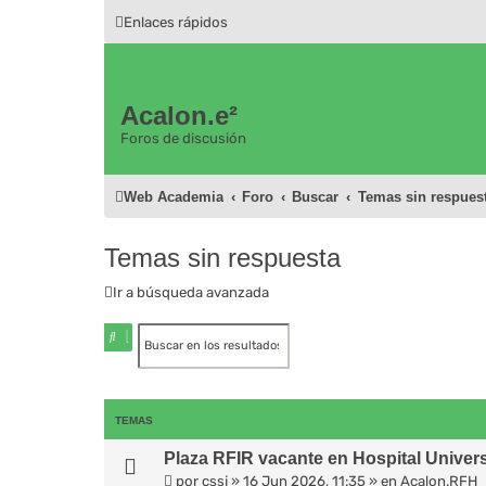
Enlaces rápidos
Acalon.e²
Foros de discusión
Web Academia
Foro
Buscar
Temas sin respues
Temas sin respuesta
Ir a búsqueda avanzada
B
B
u
ú
s
s
c
q
a
u
TEMAS
r
e
d
Plaza RFIR vacante en Hospital Universi
a
a
por
cssj
»
16 Jun 2026, 11:35
» en
Acalon.RFH