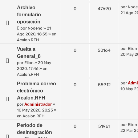
por
Node
Archivo
0
47690
21 Ago 2
formulario
oposición
por
Nodeno
»
21
Ago 2020, 18:55
» en
Acalon.RFH
por
Elion
Vuelta a
0
50164
20 May 2
General_8
por
Elion
»
20 May
2020, 17:46
» en
Acalon.RFH
por
Admi
Problema correo
0
55912
10 May 2
electrónico
Acalon.RFH
por
Administrador
»
10 May 2020, 20:23
»
en
Acalon.RFH
por
Elion
Periodo de
0
51961
22 Mar 2
desintegración