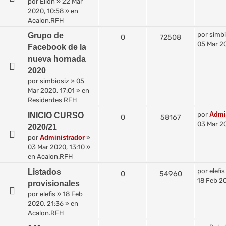
por
Elion
»
22 Mar
2020, 10:58
» en
Acalon.RFH
por
simbi
Grupo de
0
72508
05 Mar 20
Facebook de la
nueva hornada
2020
por
simbiosiz
»
05
Mar 2020, 17:01
» en
Residentes RFH
por
Admi
INICIO CURSO
0
58167
03 Mar 20
2020/21
por
Administrador
»
03 Mar 2020, 13:10
»
en
Acalon.RFH
por
elefis
Listados
0
54960
18 Feb 20
provisionales
por
elefis
»
18 Feb
2020, 21:36
» en
Acalon.RFH