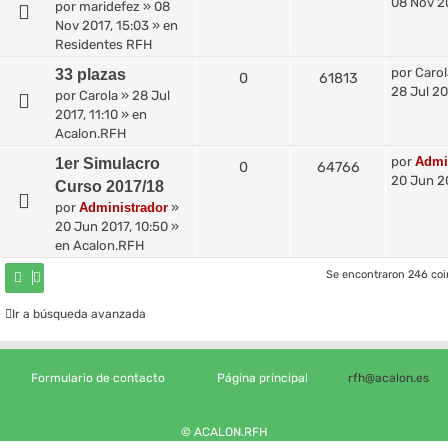
08 Nov 20
por
maridefez
»
08
Nov 2017, 15:03
» en
Residentes RFH
por
Carol
33 plazas
0
61813
28 Jul 20
por
Carola
»
28 Jul
2017, 11:10
» en
Acalon.RFH
por
Admi
1er Simulacro
0
64766
20 Jun 20
Curso 2017/18
por
Administrador
»
20 Jun 2017, 10:50
»
en
Acalon.RFH
Se encontraron 246 co
Ir a búsqueda avanzada
Formulario de contacto
Página principal
rfh@acalon.es
© ACALON.RFH