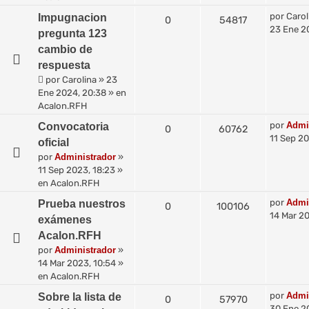
por
Carol
Impugnacion
0
54817
23 Ene 2
pregunta 123
cambio de
respuesta
por
Carolina
»
23
Ene 2024, 20:38
» en
Acalon.RFH
por
Admi
Convocatoria
0
60762
11 Sep 20
oficial
por
Administrador
»
11 Sep 2023, 18:23
»
en
Acalon.RFH
por
Admi
Prueba nuestros
0
100106
14 Mar 20
exámenes
Acalon.RFH
por
Administrador
»
14 Mar 2023, 10:54
»
en
Acalon.RFH
por
Admi
Sobre la lista de
0
57970
30 Ene 2