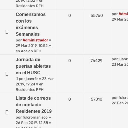
2019, 12:02
» en
Residentes RFH
por
Admi
Comenzamos
0
55760
29 Mar 20
con los
exámenes
Semanales
por
Administrador
»
29 Mar 2019, 10:52
»
en
Acalon.RFH
por
juanrf
Jornada de
0
76429
23 Mar 20
puertas abiertas
en el HUSC
por
juanrfir
»
23 Mar
2019, 19:24
» en
Residentes RFH
por
fulc
Lista de correos
0
57010
26 Feb 20
de contacto
Residentes 2019
por
fulcromaniaco
»
26 Feb 2019, 12:58
»