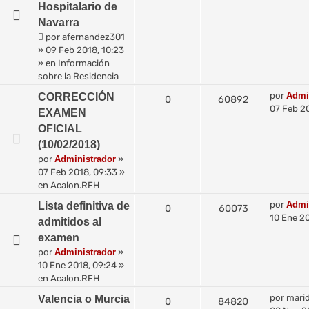
Hospitalario de
Navarra
por
afernandez301
»
09 Feb 2018, 10:23
» en
Información
sobre la Residencia
por
Admi
CORRECCIÓN
0
60892
07 Feb 2
EXAMEN
OFICIAL
(10/02/2018)
por
Administrador
»
07 Feb 2018, 09:33
»
en
Acalon.RFH
por
Admi
Lista definitiva de
0
60073
10 Ene 20
admitidos al
examen
por
Administrador
»
10 Ene 2018, 09:24
»
en
Acalon.RFH
por
mari
Valencia o Murcia
0
84820