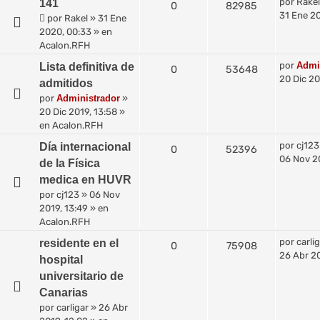
por
Rakel
141
0
82985
31 Ene 2
por
Rakel
»
31 Ene
2020, 00:33
» en
Acalon.RFH
por
Admi
Lista definitiva de
0
53648
20 Dic 20
admitidos
por
Administrador
»
20 Dic 2019, 13:58
»
en
Acalon.RFH
por
cj123
Día internacional
0
52396
06 Nov 20
de la Física
medica en HUVR
por
cj123
»
06 Nov
2019, 13:49
» en
Acalon.RFH
por
carli
residente en el
0
75908
26 Abr 20
hospital
universitario de
Canarias
por
carligar
»
26 Abr