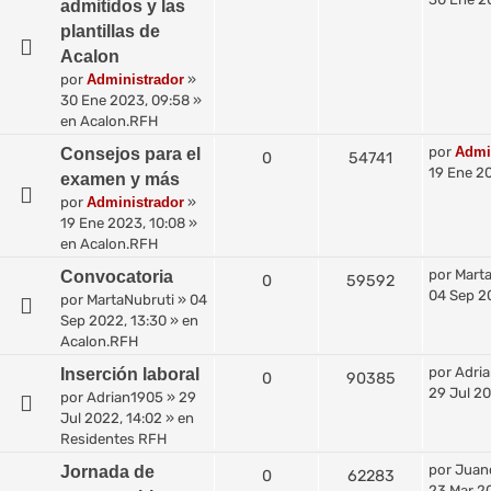
admitidos y las
plantillas de
Acalon
por
Administrador
»
30 Ene 2023, 09:58
»
en
Acalon.RFH
por
Admi
Consejos para el
0
54741
19 Ene 20
examen y más
por
Administrador
»
19 Ene 2023, 10:08
»
en
Acalon.RFH
por
Mart
Convocatoria
0
59592
04 Sep 2
por
MartaNubruti
»
04
Sep 2022, 13:30
» en
Acalon.RFH
por
Adri
Inserción laboral
0
90385
29 Jul 20
por
Adrian1905
»
29
Jul 2022, 14:02
» en
Residentes RFH
por
Juan
Jornada de
0
62283
23 Mar 2