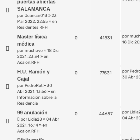
puertas abiertas
SALAMANCA
por
Juancar013
»
23
Mar 2022, 22:55
» en
Residentes RFH
por
muc
Master física
0
41831
18 Dic 20
médica
por
muchoyo
»
18 Dic
2021, 23:34
» en
Acalon.RFH
por
Pedr
H.U. Ramón y
0
77531
30 Abr 20
Cajal
por
PedroRet
»
30
Abr 2021, 13:56
» en
Información sobre la
Residencia
por
Lidia
99 anulación
0
44657
04 Abr 20
por
Lidia28
»
04 Abr
2021, 16:14
» en
Acalon.RFH
por
Álvar