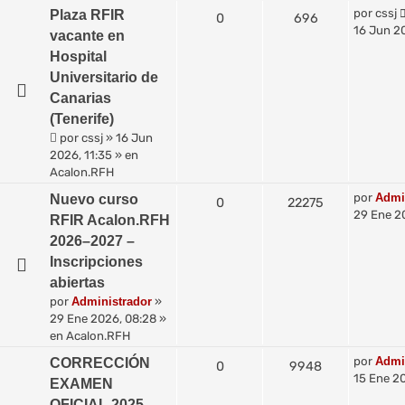
por
cssj
Plaza RFIR
0
696
16 Jun 20
vacante en
Hospital
Universitario de
Canarias
(Tenerife)
por
cssj
»
16 Jun
2026, 11:35
» en
Acalon.RFH
por
Admi
Nuevo curso
0
22275
29 Ene 2
RFIR Acalon.RFH
2026–2027 –
Inscripciones
abiertas
por
Administrador
»
29 Ene 2026, 08:28
»
en
Acalon.RFH
por
Admi
CORRECCIÓN
0
9948
15 Ene 20
EXAMEN
OFICIAL 2025