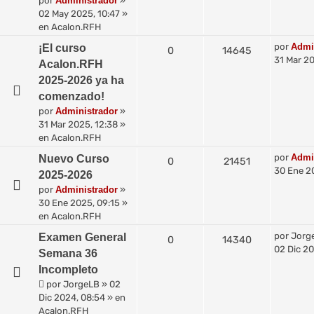
por
Administrador
»
02 May 2025, 10:47
»
en
Acalon.RFH
por
Admi
¡El curso
0
14645
31 Mar 20
Acalon.RFH
2025-2026 ya ha
comenzado!
por
Administrador
»
31 Mar 2025, 12:38
»
en
Acalon.RFH
por
Admi
Nuevo Curso
0
21451
30 Ene 2
2025-2026
por
Administrador
»
30 Ene 2025, 09:15
»
en
Acalon.RFH
por
Jorg
Examen General
0
14340
02 Dic 20
Semana 36
Incompleto
por
JorgeLB
»
02
Dic 2024, 08:54
» en
Acalon.RFH