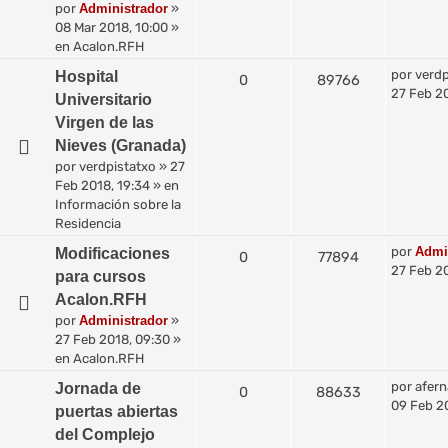
por
Administrador
»
08 Mar 2018, 10:00
»
en
Acalon.RFH
por
verdp
Hospital
0
89766
27 Feb 20
Universitario
Virgen de las
Nieves (Granada)
por
verdpistatxo
»
27
Feb 2018, 19:34
» en
Información sobre la
Residencia
por
Admi
Modificaciones
0
77894
27 Feb 2
para cursos
Acalon.RFH
por
Administrador
»
27 Feb 2018, 09:30
»
en
Acalon.RFH
por
afer
Jornada de
0
88633
09 Feb 20
puertas abiertas
del Complejo