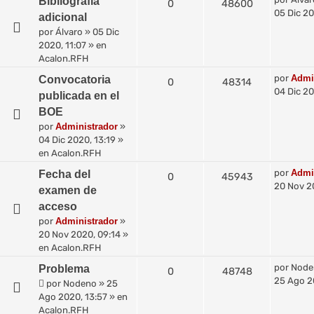
Bibliografía
0
48600
05 Dic 20
adicional
por
Álvaro
»
05 Dic
2020, 11:07
» en
Acalon.RFH
por
Admi
Convocatoria
0
48314
04 Dic 20
publicada en el
BOE
por
Administrador
»
04 Dic 2020, 13:19
»
en
Acalon.RFH
por
Admi
Fecha del
0
45943
20 Nov 2
examen de
acceso
por
Administrador
»
20 Nov 2020, 09:14
»
en
Acalon.RFH
por
Node
Problema
0
48748
25 Ago 2
por
Nodeno
»
25
Ago 2020, 13:57
» en
Acalon.RFH