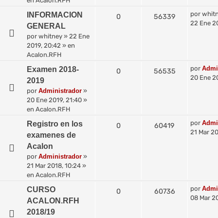
en
Acalon.RFH
por
whit
INFORMACION
0
56339
22 Ene 2
GENERAL
por
whitney
»
22 Ene
2019, 20:42
» en
Acalon.RFH
por
Admi
Examen 2018-
0
56535
20 Ene 20
2019
por
Administrador
»
20 Ene 2019, 21:40
»
en
Acalon.RFH
por
Admi
Registro en los
0
60419
21 Mar 20
examenes de
Acalon
por
Administrador
»
21 Mar 2018, 10:24
»
en
Acalon.RFH
por
Admi
CURSO
0
60736
08 Mar 20
ACALON.RFH
2018/19