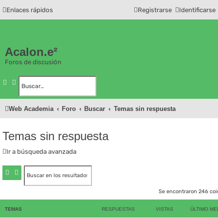
Enlaces rápidos
Registrarse
Identificarse
Acalon.e²
Foros de discusión
Buscar
Búsqueda avanzada
Web Academia
Foro
Buscar
Temas sin respuesta
Temas sin respuesta
Ir a búsqueda avanzada
Buscar
Búsqueda avanzada
Se encontraron 246 co
TEMAS
RESPUESTAS
VISTAS
ÚLTIMO ME