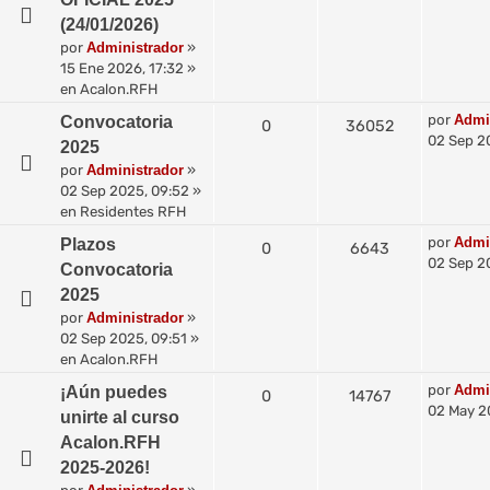
(24/01/2026)
por
Administrador
»
15 Ene 2026, 17:32
»
en
Acalon.RFH
por
Admi
Convocatoria
0
36052
02 Sep 2
2025
por
Administrador
»
02 Sep 2025, 09:52
»
en
Residentes RFH
por
Admi
Plazos
0
6643
02 Sep 2
Convocatoria
2025
por
Administrador
»
02 Sep 2025, 09:51
»
en
Acalon.RFH
por
Admi
¡Aún puedes
0
14767
02 May 2
unirte al curso
Acalon.RFH
2025-2026!