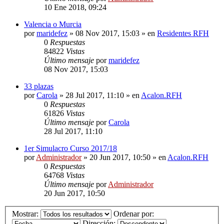
10 Ene 2018, 09:24
Valencia o Murcia
por
maridefez
»
08 Nov 2017, 15:03
» en
Residentes RFH
0
Respuestas
84822
Vistas
Último mensaje
por
maridefez
08 Nov 2017, 15:03
33 plazas
por
Carola
»
28 Jul 2017, 11:10
» en
Acalon.RFH
0
Respuestas
61826
Vistas
Último mensaje
por
Carola
28 Jul 2017, 11:10
1er Simulacro Curso 2017/18
por
Administrador
»
20 Jun 2017, 10:50
» en
Acalon.RFH
0
Respuestas
64768
Vistas
Último mensaje
por
Administrador
20 Jun 2017, 10:50
Mostrar:
Ordenar por:
Dirección: