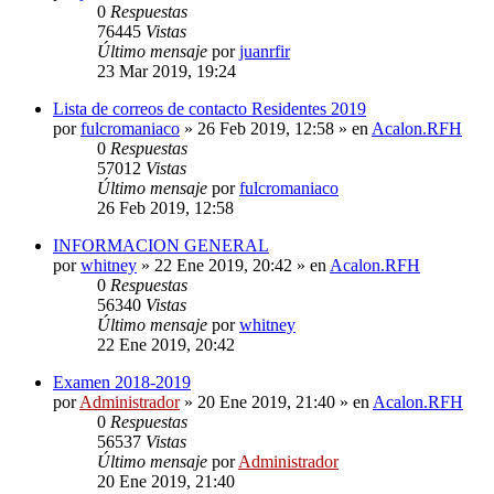
0
Respuestas
76445
Vistas
Último mensaje
por
juanrfir
23 Mar 2019, 19:24
Lista de correos de contacto Residentes 2019
por
fulcromaniaco
»
26 Feb 2019, 12:58
» en
Acalon.RFH
0
Respuestas
57012
Vistas
Último mensaje
por
fulcromaniaco
26 Feb 2019, 12:58
INFORMACION GENERAL
por
whitney
»
22 Ene 2019, 20:42
» en
Acalon.RFH
0
Respuestas
56340
Vistas
Último mensaje
por
whitney
22 Ene 2019, 20:42
Examen 2018-2019
por
Administrador
»
20 Ene 2019, 21:40
» en
Acalon.RFH
0
Respuestas
56537
Vistas
Último mensaje
por
Administrador
20 Ene 2019, 21:40