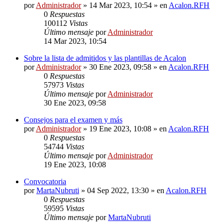
por
Administrador
»
14 Mar 2023, 10:54
» en
Acalon.RFH
0
Respuestas
100112
Vistas
Último mensaje
por
Administrador
14 Mar 2023, 10:54
Sobre la lista de admitidos y las plantillas de Acalon
por
Administrador
»
30 Ene 2023, 09:58
» en
Acalon.RFH
0
Respuestas
57973
Vistas
Último mensaje
por
Administrador
30 Ene 2023, 09:58
Consejos para el examen y más
por
Administrador
»
19 Ene 2023, 10:08
» en
Acalon.RFH
0
Respuestas
54744
Vistas
Último mensaje
por
Administrador
19 Ene 2023, 10:08
Convocatoria
por
MartaNubruti
»
04 Sep 2022, 13:30
» en
Acalon.RFH
0
Respuestas
59595
Vistas
Último mensaje
por
MartaNubruti