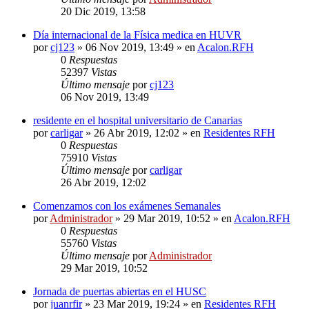
20 Dic 2019, 13:58
Día internacional de la Física medica en HUVR
por
cj123
»
06 Nov 2019, 13:49
» en
Acalon.RFH
0
Respuestas
52397
Vistas
Último mensaje
por
cj123
06 Nov 2019, 13:49
residente en el hospital universitario de Canarias
por
carligar
»
26 Abr 2019, 12:02
» en
Residentes RFH
0
Respuestas
75910
Vistas
Último mensaje
por
carligar
26 Abr 2019, 12:02
Comenzamos con los exámenes Semanales
por
Administrador
»
29 Mar 2019, 10:52
» en
Acalon.RFH
0
Respuestas
55760
Vistas
Último mensaje
por
Administrador
29 Mar 2019, 10:52
Jornada de puertas abiertas en el HUSC
por
juanrfir
»
23 Mar 2019, 19:24
» en
Residentes RFH