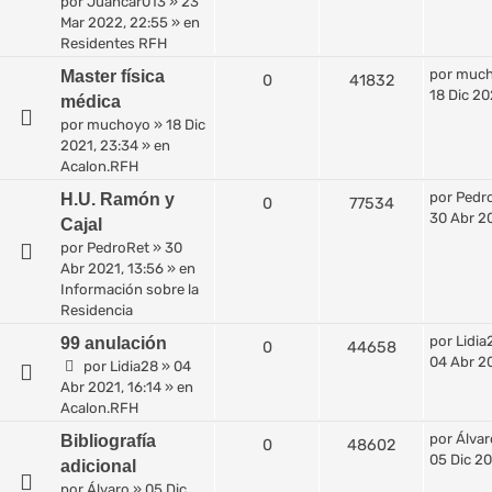
por
Juancar013
»
23
Mar 2022, 22:55
» en
Residentes RFH
por
muc
Master física
0
41832
18 Dic 20
médica
por
muchoyo
»
18 Dic
2021, 23:34
» en
Acalon.RFH
por
Pedr
H.U. Ramón y
0
77534
30 Abr 20
Cajal
por
PedroRet
»
30
Abr 2021, 13:56
» en
Información sobre la
Residencia
por
Lidia
99 anulación
0
44658
04 Abr 20
por
Lidia28
»
04
Abr 2021, 16:14
» en
Acalon.RFH
por
Álvar
Bibliografía
0
48602
05 Dic 20
adicional
por
Álvaro
»
05 Dic