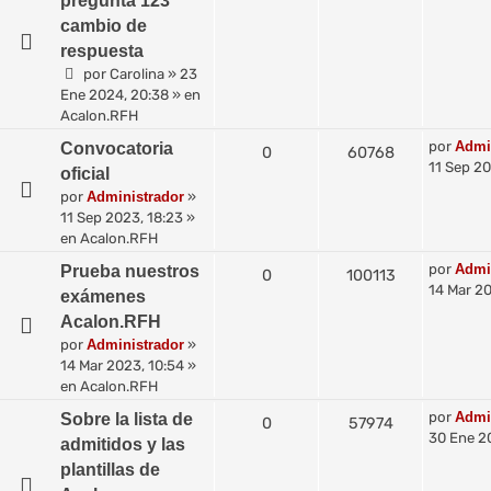
pregunta 123
cambio de
respuesta
por
Carolina
»
23
Ene 2024, 20:38
» en
Acalon.RFH
por
Admi
Convocatoria
0
60768
11 Sep 20
oficial
por
Administrador
»
11 Sep 2023, 18:23
»
en
Acalon.RFH
por
Admi
Prueba nuestros
0
100113
14 Mar 20
exámenes
Acalon.RFH
por
Administrador
»
14 Mar 2023, 10:54
»
en
Acalon.RFH
por
Admi
Sobre la lista de
0
57974
30 Ene 2
admitidos y las
plantillas de