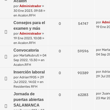
Acalon
por
Administrador
»
30 Ene 2023, 09:58
»
en
Acalon.RFH
por
Admi
Consejos para el
0
54747
19 Ene 20
examen y más
por
Administrador
»
19 Ene 2023, 10:08
»
en
Acalon.RFH
por
Mart
Convocatoria
0
59596
04 Sep 2
por
MartaNubruti
»
04
Sep 2022, 13:30
» en
Acalon.RFH
por
Adri
Inserción laboral
0
90389
29 Jul 20
por
Adrian1905
»
29
Jul 2022, 14:02
» en
Residentes RFH
por
Juan
Jornada de
0
62283
23 Mar 2
puertas abiertas
SALAMANCA