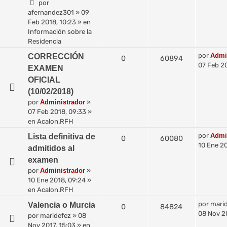
por
afernandez301
»
09
Feb 2018, 10:23
» en
Información sobre la
Residencia
por
Admi
CORRECCIÓN
0
60894
07 Feb 2
EXAMEN
OFICIAL
(10/02/2018)
por
Administrador
»
07 Feb 2018, 09:33
»
en
Acalon.RFH
por
Admi
Lista definitiva de
0
60080
10 Ene 20
admitidos al
examen
por
Administrador
»
10 Ene 2018, 09:24
»
en
Acalon.RFH
por
mari
Valencia o Murcia
0
84824
08 Nov 20
por
maridefez
»
08
Nov 2017, 15:03
» en