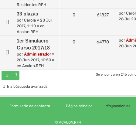
Residentes RFH
por
Carol
33 plazas
0
61827
28 Jul 20
por
Carola
»
28 Jul
2017, 11:10
» en
Acalon.RFH
por
Admi
1er Simulacro
0
64770
20 Jun 20
Curso 2017/18
por
Administrador
»
20 Jun 2017, 10:50
»
en
Acalon.RFH
Se encontraron 246 coin
Ir a búsqueda avanzada
Formulario de contacto
Página principal
rfh@acalon.es
© ACALON.RFH