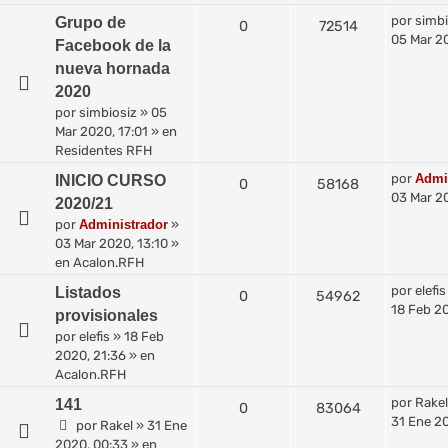
por
simbi
Grupo de
0
72514
05 Mar 20
Facebook de la
nueva hornada
2020
por
simbiosiz
»
05
Mar 2020, 17:01
» en
Residentes RFH
por
Admi
INICIO CURSO
0
58168
03 Mar 20
2020/21
por
Administrador
»
03 Mar 2020, 13:10
»
en
Acalon.RFH
por
elefis
Listados
0
54962
18 Feb 20
provisionales
por
elefis
»
18 Feb
2020, 21:36
» en
Acalon.RFH
por
Rakel
141
0
83064
31 Ene 2
por
Rakel
»
31 Ene
2020, 00:33
» en