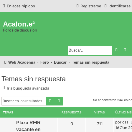
Enlaces rápidos
Registrarse
Identificarse
Acalon.e²
Foros de discusión
Buscar
Bú
Web Academia
Foro
Buscar
Temas sin respuesta
Temas sin respuesta
Ir a búsqueda avanzada
Se encontraron 246 coin
Buscar
Búsqueda avanzada
TEMAS
RESPUESTAS
VISTAS
ÚLTIMO ME
por
cssj
Plaza RFIR
0
711
16 Jun 20
vacante en