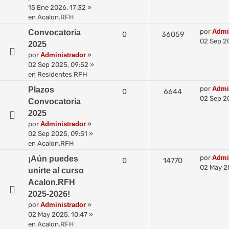
15 Ene 2026, 17:32
»
en
Acalon.RFH
por
Admi
Convocatoria
0
36059
02 Sep 2
2025
por
Administrador
»
02 Sep 2025, 09:52
»
en
Residentes RFH
por
Admi
Plazos
0
6644
02 Sep 2
Convocatoria
2025
por
Administrador
»
02 Sep 2025, 09:51
»
en
Acalon.RFH
por
Admi
¡Aún puedes
0
14770
02 May 2
unirte al curso
Acalon.RFH
2025-2026!
por
Administrador
»
02 May 2025, 10:47
»
en
Acalon.RFH