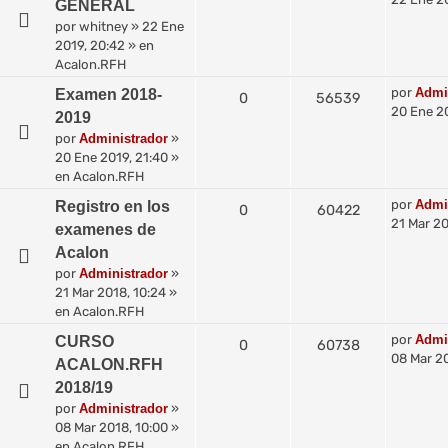
GENERAL
por
whitney
»
22 Ene
2019, 20:42
» en
Acalon.RFH
por
Admi
Examen 2018-
0
56539
20 Ene 20
2019
por
Administrador
»
20 Ene 2019, 21:40
»
en
Acalon.RFH
por
Admi
Registro en los
0
60422
21 Mar 20
examenes de
Acalon
por
Administrador
»
21 Mar 2018, 10:24
»
en
Acalon.RFH
por
Admi
CURSO
0
60738
08 Mar 20
ACALON.RFH
2018/19
por
Administrador
»
08 Mar 2018, 10:00
»
en
Acalon.RFH