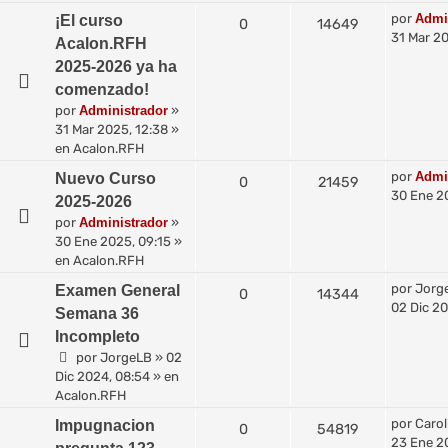
por
Admi
¡El curso
0
14649
31 Mar 20
Acalon.RFH
2025-2026 ya ha
comenzado!
por
Administrador
»
31 Mar 2025, 12:38
»
en
Acalon.RFH
por
Admi
Nuevo Curso
0
21459
30 Ene 2
2025-2026
por
Administrador
»
30 Ene 2025, 09:15
»
en
Acalon.RFH
por
Jorg
Examen General
0
14344
02 Dic 20
Semana 36
Incompleto
por
JorgeLB
»
02
Dic 2024, 08:54
» en
Acalon.RFH
por
Carol
Impugnacion
0
54819
23 Ene 2