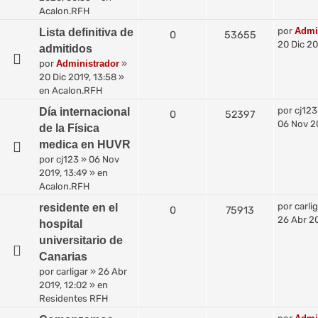
Acalon.RFH
por
Admi
Lista definitiva de
0
53655
20 Dic 20
admitidos
por
Administrador
»
20 Dic 2019, 13:58
»
en
Acalon.RFH
por
cj123
Día internacional
0
52397
06 Nov 20
de la Física
medica en HUVR
por
cj123
»
06 Nov
2019, 13:49
» en
Acalon.RFH
por
carli
residente en el
0
75913
26 Abr 20
hospital
universitario de
Canarias
por
carligar
»
26 Abr
2019, 12:02
» en
Residentes RFH