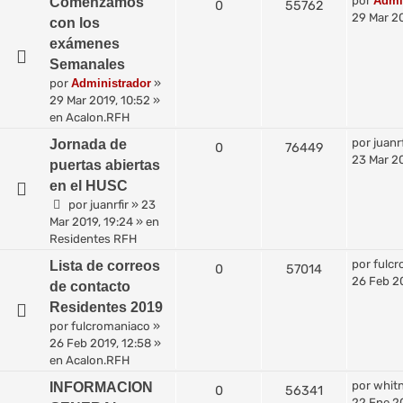
por
Admi
Comenzamos
0
55762
29 Mar 20
con los
exámenes
Semanales
por
Administrador
»
29 Mar 2019, 10:52
»
en
Acalon.RFH
por
juanrf
Jornada de
0
76449
23 Mar 20
puertas abiertas
en el HUSC
por
juanrfir
»
23
Mar 2019, 19:24
» en
Residentes RFH
por
fulc
Lista de correos
0
57014
26 Feb 20
de contacto
Residentes 2019
por
fulcromaniaco
»
26 Feb 2019, 12:58
»
en
Acalon.RFH
por
whit
INFORMACION
0
56341
22 Ene 2