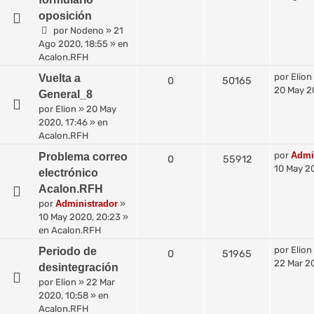
oposición
por
Nodeno
»
21
Ago 2020, 18:55
» en
Acalon.RFH
por
Elion
Vuelta a
0
50165
20 May 2
General_8
por
Elion
»
20 May
2020, 17:46
» en
Acalon.RFH
por
Admi
Problema correo
0
55912
10 May 2
electrónico
Acalon.RFH
por
Administrador
»
10 May 2020, 20:23
»
en
Acalon.RFH
por
Elion
Periodo de
0
51965
22 Mar 2
desintegración
por
Elion
»
22 Mar
2020, 10:58
» en
Acalon.RFH