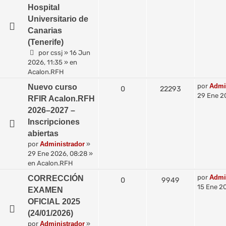
Hospital
Universitario de
Canarias
(Tenerife)
por
cssj
»
16 Jun
2026, 11:35
» en
Acalon.RFH
por
Admi
Nuevo curso
0
22293
29 Ene 2
RFIR Acalon.RFH
2026–2027 –
Inscripciones
abiertas
por
Administrador
»
29 Ene 2026, 08:28
»
en
Acalon.RFH
por
Admi
CORRECCIÓN
0
9949
15 Ene 20
EXAMEN
OFICIAL 2025
(24/01/2026)
por
Administrador
»