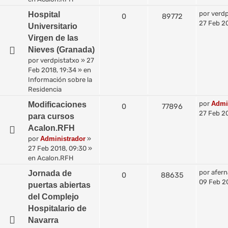
por
verdp
Hospital
0
89772
27 Feb 20
Universitario
Virgen de las
Nieves (Granada)
por
verdpistatxo
»
27
Feb 2018, 19:34
» en
Información sobre la
Residencia
por
Admi
Modificaciones
0
77896
27 Feb 2
para cursos
Acalon.RFH
por
Administrador
»
27 Feb 2018, 09:30
»
en
Acalon.RFH
por
afer
Jornada de
0
88635
09 Feb 20
puertas abiertas
del Complejo
Hospitalario de
Navarra