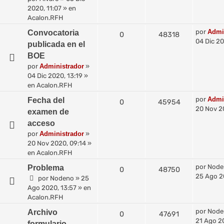
2020, 11:07
» en
Acalon.RFH
por
Admi
Convocatoria
0
48318
04 Dic 20
publicada en el
BOE
por
Administrador
»
04 Dic 2020, 13:19
»
en
Acalon.RFH
por
Admi
Fecha del
0
45954
20 Nov 2
examen de
acceso
por
Administrador
»
20 Nov 2020, 09:14
»
en
Acalon.RFH
por
Node
Problema
0
48750
25 Ago 2
por
Nodeno
»
25
Ago 2020, 13:57
» en
Acalon.RFH
por
Node
Archivo
0
47691
21 Ago 2
formulario