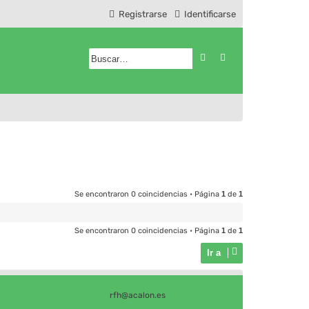
Registrarse
Identificarse
Buscar
Búsqueda avanzad
Se encontraron 0 coincidencias • Página
1
de
1
Se encontraron 0 coincidencias • Página
1
de
1
Ir a
rfh@acalon.es