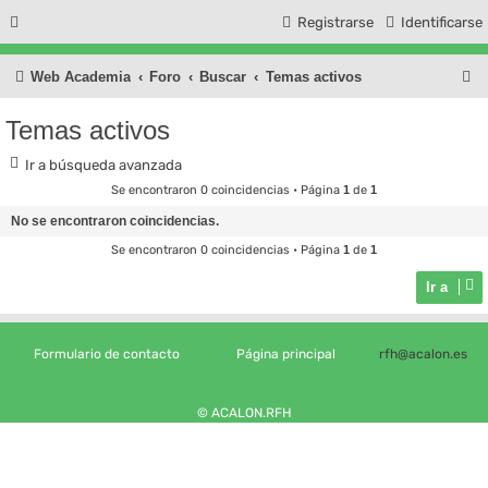
Registrarse
Identificarse
B
Web Academia
Foro
Buscar
Temas activos
u
Temas activos
s
Ir a búsqueda avanzada
c
Se encontraron 0 coincidencias • Página
1
de
1
a
No se encontraron coincidencias.
r
Se encontraron 0 coincidencias • Página
1
de
1
Ir a
Formulario de contacto
Página principal
rfh@acalon.es
© ACALON.RFH