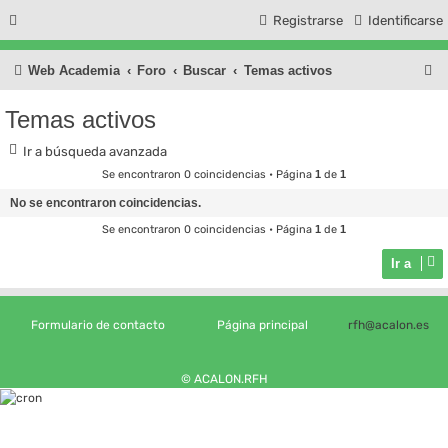
Registrarse
Identificarse
B
Web Academia
Foro
Buscar
Temas activos
u
Temas activos
s
Ir a búsqueda avanzada
c
Se encontraron 0 coincidencias • Página
1
de
1
a
No se encontraron coincidencias.
r
Se encontraron 0 coincidencias • Página
1
de
1
Ir a
Formulario de contacto
Página principal
rfh@acalon.es
© ACALON.RFH