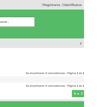
Registrarse
Identificarse
r
squeda avanzada
B
u
s
c
a
Se encontraron 0 coincidencias • Página
1
de
1
r
Se encontraron 0 coincidencias • Página
1
de
1
Ir a