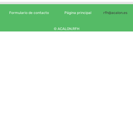
Formulario de contacto
Página principal
rfh@acalon.es
© ACALON.RFH