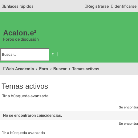
Enlaces rápidos
Registrarse
Identificarse
Acalon.e²
Foros de discusión
B
B
u
ú
s
s
c
q
Web Academia
Foro
Buscar
Temas activos
a
u
r
e
d
a
a
Temas activos
v
a
n
Ir a búsqueda avanzada
z
a
d
Se encontra
a
No se encontraron coincidencias.
Se encontra
Ir a búsqueda avanzada