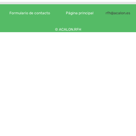
Formulario de contacto
Página principal
rfh@acalon.es
© ACALON.RFH