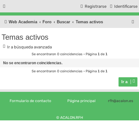
Registrarse
Identificarse
B
Web Academia
Foro
Buscar
Temas activos
u
Temas activos
s
Ir a búsqueda avanzada
c
Se encontraron 0 coincidencias • Página
1
de
1
a
No se encontraron coincidencias.
r
Se encontraron 0 coincidencias • Página
1
de
1
Ir a
Formulario de contacto
Página principal
rfh@acalon.es
© ACALON.RFH