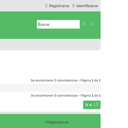
Registrarse
Identificarse
Buscar
Búsqueda avanzad
Se encontraron 0 coincidencias • Página
1
de
1
Se encontraron 0 coincidencias • Página
1
de
1
Ir a
rfh@acalon.es