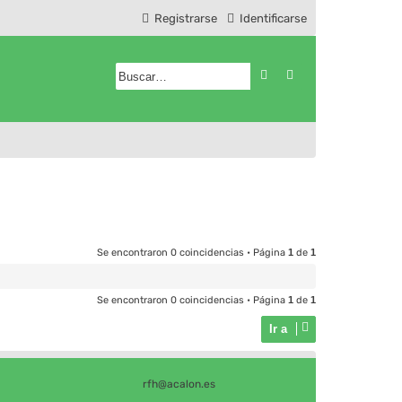
Registrarse
Identificarse
Buscar
Búsqueda avanzad
Se encontraron 0 coincidencias • Página
1
de
1
Se encontraron 0 coincidencias • Página
1
de
1
Ir a
rfh@acalon.es