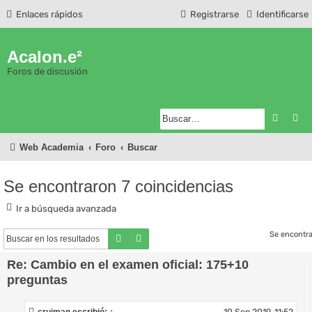
Enlaces rápidos
Registrarse
Identificarse
Acalon.e²
Foros de discusión
Buscar
Bú
Web Academia
Foro
Buscar
Se encontraron 7 coincidencias
Ir a búsqueda avanzada
Se encontra
Buscar
Búsqueda avanzada
Re: Cambio en el examen oficial: 175+10
preguntas
10 Sep 2019, 11:52
cruiman
escribió:
↑