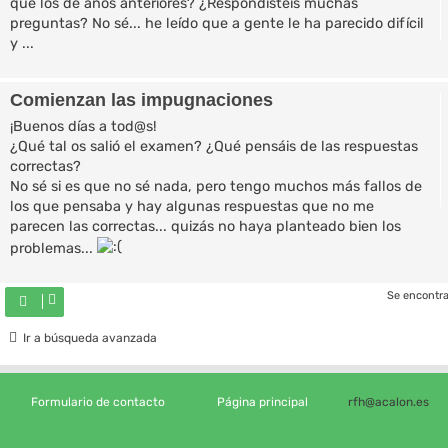
que los de años anteriores? ¿Respondisteis muchas
preguntas? No sé... he leído que a gente le ha parecido difícil
y ...
Comienzan las impugnaciones
¡Buenos días a tod@s!
¿Qué tal os salió el examen? ¿Qué pensáis de las respuestas
correctas?
No sé si es que no sé nada, pero tengo muchos más fallos de
los que pensaba y hay algunas respuestas que no me
parecen las correctas... quizás no haya planteado bien los
problemas...
Se encontra
Ir a búsqueda avanzada
Formulario de contacto
Página principal
rfh@acalon.es