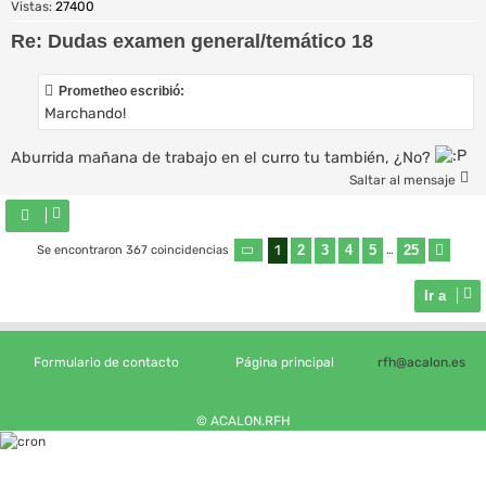
Vistas:
27400
Re: Dudas examen general/temático 18
Prometheo escribió:
Marchando!
Aburrida mañana de trabajo en el curro tu también, ¿No?
Saltar al mensaje
1
2
3
4
5
25
Se encontraron 367 coincidencias
Página
1
de
25
…
Sigu
Ir a
Formulario de contacto
Página principal
rfh@acalon.es
© ACALON.RFH