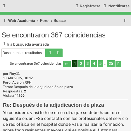
Registrarse
Identificarse
B
Web Academia
Foro
Buscar
u
Se encontraron 367 coincidencias
s
Ir a búsqueda avanzada
c
Buscar
Búsqueda avanzada
a
r
1
2
3
4
5
25
Se encontraron 367 coincidencias
Página
1
de
25
…
Sigu
por
Rey11
10 Abr 2019, 00:12
Foro:
Acalon.RFH
Tema:
Después de la adjudicación de plaza
Respuestas:
2
Vistas:
14599
Re: Después de la adjudicación de plaza
Yo considero, y así lo hice en su día, que se debe hacer en el
siguiente orden: -Se contacta con los profesionales del servicio
de radiofísica en el hospital donde vas a realizar la formación,
sobre todo residentes mayores y si es posible el tutor para