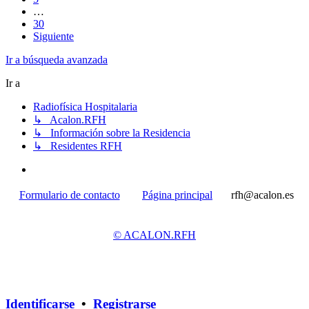
…
30
Siguiente
Ir a búsqueda avanzada
Ir a
Radiofísica Hospitalaria
↳ Acalon.RFH
↳ Información sobre la Residencia
↳ Residentes RFH
Formulario de contacto
Página principal
rfh@acalon.es
© ACALON.RFH
Identificarse
•
Registrarse