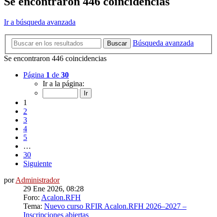
Se encontraron 446 coincidencias
Ir a búsqueda avanzada
Búsqueda avanzada
Buscar
Se encontraron 446 coincidencias
Página
1
de
30
Ir a la página:
1
2
3
4
5
…
30
Siguiente
por
Administrador
29 Ene 2026, 08:28
Foro:
Acalon.RFH
Tema:
Nuevo curso RFIR Acalon.RFH 2026–2027 –
Inscripciones abiertas