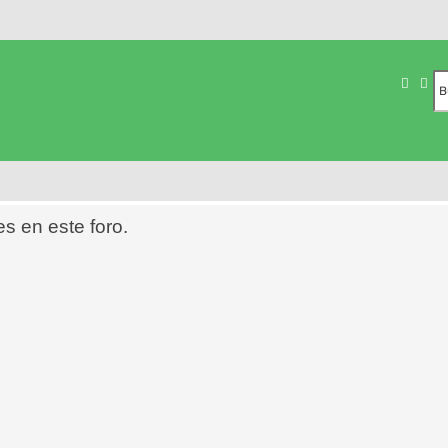
Busca
Bú
es en este foro.