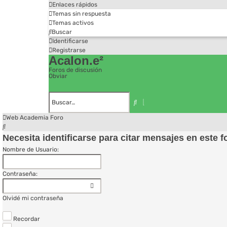
Enlaces rápidos
Temas sin respuesta
Temas activos
Buscar
Identificarse
Registrarse
Acalon.e²
Foros de discusión
Obviar
Búsqueda
avanzada
Buscar
Web Academia
Foro
Buscar
Necesita identificarse para citar mensajes en este f
Nombre de Usuario:
Contraseña:
Olvidé mi contraseña
Recordar