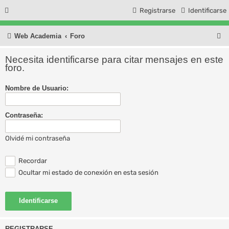
Registrarse
Identificarse
B
Web Academia
Foro
u
Necesita identificarse para citar mensajes en este
s
foro.
c
Nombre de Usuario:
a
r
Contraseña:
Olvidé mi contraseña
Recordar
Ocultar mi estado de conexión en esta sesión