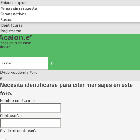
Enlaces rápidos
Temas sin respuesta
Temas activos
Buscar
Identificarse
Registrarse
Acalon.e²
Foros de discusión
Obviar
Búsqueda
avanzada
Buscar
Web Academia
Foro
Buscar
Necesita identificarse para citar mensajes en este
foro.
Nombre de Usuario:
Contraseña:
Olvidé mi contraseña