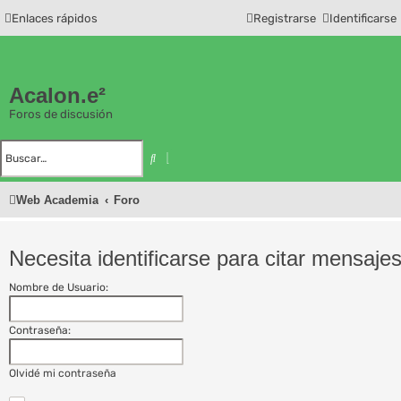
Enlaces rápidos
Registrarse
Identificarse
Acalon.e²
Foros de discusión
B
B
u
ú
s
s
c
q
Web Academia
Foro
a
u
r
e
d
a
a
Necesita identificarse para citar mensajes
v
a
n
z
Nombre de Usuario:
a
d
a
Contraseña:
Olvidé mi contraseña