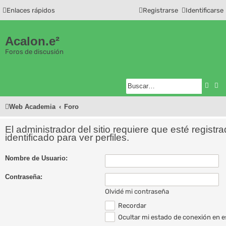
Enlaces rápidos
Registrarse
Identificarse
Acalon.e²
Foros de discusión
Busc
Bú
Web Academia
Foro
El administrador del sitio requiere que esté registr
identificado para ver perfiles.
Nombre de Usuario:
Contraseña:
Olvidé mi contraseña
Recordar
Ocultar mi estado de conexión en e